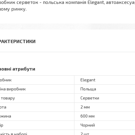
обник серветок - польська компанія Elegant, автоаксесу
шому ринку.
РАКТЕРИСТИКИ
новні атрибути
обник
Elegant
їна виробник
Польща
 товару
Серветки
ота
2 мм
вжина
600 мм
ір
Чорний
ькість в наборі
2 шт.