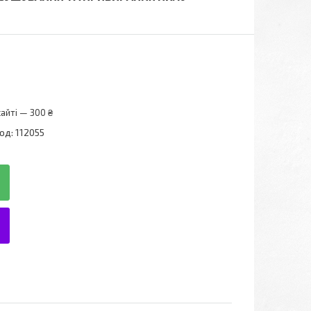
айті — 300 ₴
од:
112055