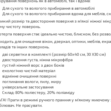
ірування поверхонь як в автомоблі, так і вдома:
Для сухого та вологого прибирання в автомобілі
Для сухого та вологого прибирання вдома для меблів, скл
икий розмір та двостороння поверхня з м'якої ніжної мі
чу чистоту поверонь.
терта поверхня стає ідеально чистою, блиском, без розвод
ходить для очищення вікон, дзеркал, оптики, меблів, екра
ладів та інших поверхонь.
дві серветки в комплекті (розмір 60х40 см, 30 Х30 см)
двостороння густа, ніжна мікрофібра
густий ніжний ворс з двох боків
екологічно чистий матеріал
відмінне очищення поверхні
поглинання вологи, пилу, жиру
універсальне застосування
Склад: 80% поліестеру, 20% поліаміду
ГА! Прати в режимі ручного пранння у м'якому миючому з
білювач. Не прасувати.