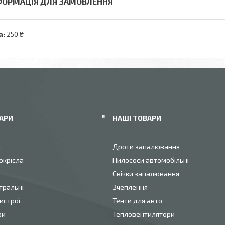
ФОРМАЦІЯ ДЛЯ ЗАМОВЛЕННЯ
а:
250 ₴
АРИ
НАШІ ТОВАРИ
и
Дроти запалювання
окрісла
Пилососи автомобільні
Свічки запалювання
тральні
Зчеплення
истрої
Тенти для авто
ри
Тепловентилятори