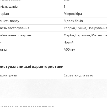
ькість шарів
1
еріал
Мікрофібра
вність ворсу
З двох боків
асть застосування
Уборка, Сушка, Поліруванн
облювана поверхня
Фарба, Кераміка, Метал, Лак
н
Новий
рина
400 мм
ристувальницькі характеристики
арна група
Серветки для авто