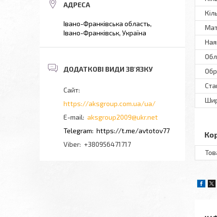
Кіл
Івано-Франківська область,
Мат
Івано-Франківськ, Україна
Ная
Обл
Обр
Ста
Ши
https://aksgroup.com.ua/ua/
aksgroup2009@ukr.net
https://t.me/avtotov77
Ко
+380956471717
Тов