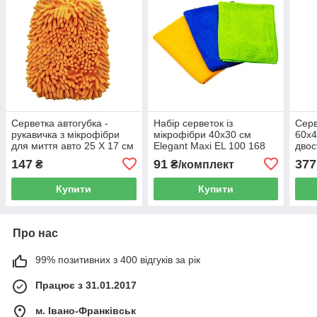
Серветка автогубка -
Набір серветок із
Серв
рукавичка з мікрофібри
мікрофібри 40х30 см
60х4
для миття авто 25 Х 17 см
Elegant Maxi EL 100 168
двос
Elegant Maxi EL 100 153
вису
147
91
377
₴
₴/комплект
EL 1
Купити
Купити
Про нас
99% позитивних з 400 відгуків за рік
Працює з 31.01.2017
м. Івано-Франківськ