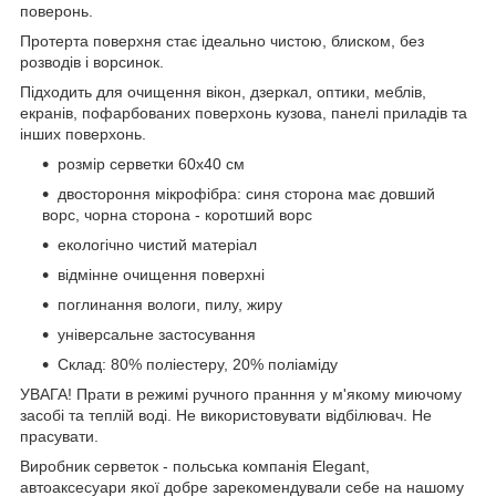
поверонь.
Протерта поверхня стає ідеально чистою, блиском, без
розводів і ворсинок.
Підходить для очищення вікон, дзеркал, оптики, меблів,
екранів, пофарбованих поверхонь кузова, панелі приладів та
інших поверхонь.
розмір серветки 60х40 см
двостороння мікрофібра: синя сторона має довший
ворс, чорна сторона - коротший ворс
екологічно чистий матеріал
відмінне очищення поверхні
поглинання вологи, пилу, жиру
універсальне застосування
Склад: 80% поліестеру, 20% поліаміду
УВАГА! Прати в режимі ручного пранння у м'якому миючому
засобі та теплій воді. Не використовувати відбілювач. Не
прасувати.
Виробник серветок - польська компанія Elegant,
автоаксесуари якої добре зарекомендували себе на нашому