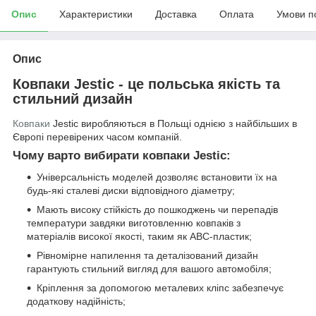
Опис
Характеристики
Доставка
Оплата
Умови п
Опис
Ковпаки Jestic - це польська якість та
стильний дизайн
Ковпаки
Jestic виробляються в Польщі однією з найбільших в
Європі перевірених часом компаній.
Чому варто вибирати ковпаки Jestic:
Універсальність моделей дозволяє встановити їх на
будь-які сталеві диски відповідного діаметру;
Мають високу стійкість до пошкоджень чи перепадів
температури завдяки виготовленню ковпаків з
матеріалів високої якості, таким як АВС-пластик;
Рівномірне напилення та деталізований дизайн
гарантують стильний вигляд для вашого автомобіля;
Кріплення за допомогою металевих кліпс забезпечує
додаткову надійність;