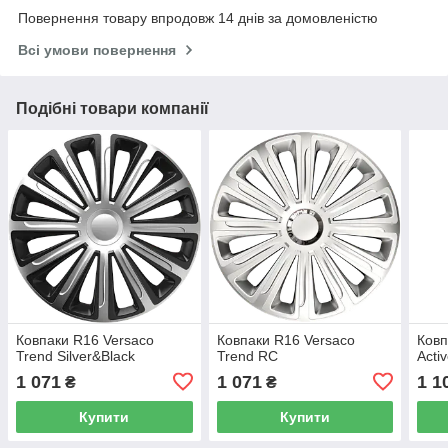
Повернення товару впродовж 14 днів за домовленістю
Всі умови повернення
Подібні товари компанії
Ковпаки R16 Versaco
Ковпаки R16 Versaco
Ковп
Trend Silver&Black
Trend RC
Acti
1 071
1 071
1 1
₴
₴
Купити
Купити