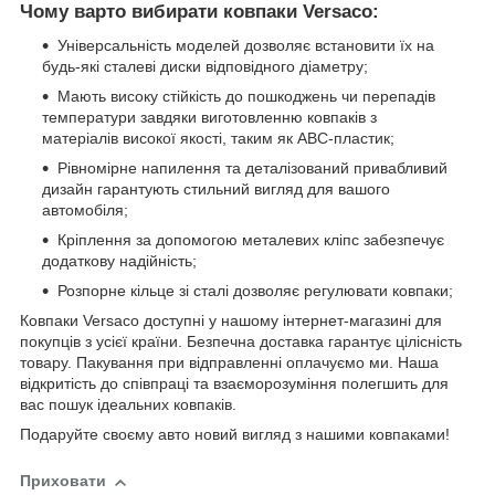
Чому варто вибирати ковпаки Versaco:
Універсальність моделей дозволяє встановити їх на
будь-які сталеві диски відповідного діаметру;
Мають високу стійкість до пошкоджень чи перепадів
температури завдяки виготовленню ковпаків з
матеріалів високої якості, таким як АВС-пластик;
Рівномірне напилення та деталізований привабливий
дизайн гарантують стильний вигляд для вашого
автомобіля;
Кріплення за допомогою металевих кліпс забезпечує
додаткову надійність;
Розпорне кільце зі сталі дозволяє регулювати ковпаки;
Ковпаки Versaco доступні у нашому інтернет-магазині для
покупців з усієї країни. Безпечна доставка гарантує цілісність
товару. Пакування при відправленні оплачуємо ми. Наша
відкритість до співпраці та взаєморозуміння полегшить для
вас пошук ідеальних ковпаків.
Подаруйте своєму авто новий вигляд з нашими ковпаками!
Приховати