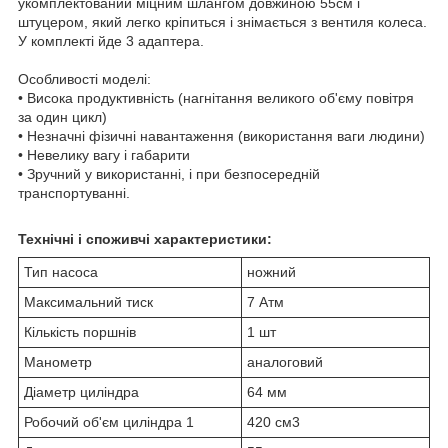
укомплектований міцним шлангом довжиною 55см і
штуцером, який легко кріпиться і знімається з вентиля колеса.
У комплекті йде 3 адаптера.
Особливості моделі:
• Висока продуктивність (нагнітання великого об'єму повітря
за один цикл)
• Незначні фізичні навантаження (використання ваги людини)
• Невелику вагу і габарити
• Зручний у використанні, і при безпосередній
транспортуванні.
Технічні і споживчі характеристики:
Тип насоса
ножний
Максимальний тиск
7 Атм
Кількість поршнів
1 шт
Манометр
аналоговий
Діаметр циліндра
64 мм
Робочий об'єм циліндра 1
420 см3