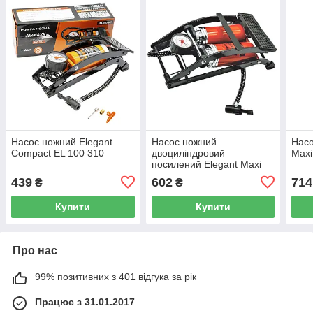
Насос ножний Elegant
Насос ножний
Насо
Compact EL 100 310
двоциліндровий
Maxi
посилений Elegant Maxi
EL 100 335
439
602
714
₴
₴
Купити
Купити
Про нас
99% позитивних з 401 відгука за рік
Працює з 31.01.2017