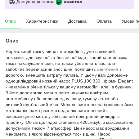
Доступна доставка
Опис
Характеристики
Доставка
Оплата
Умови п
Опис
Нормальний тиск у шинах автомобіля дуже важливий
показник, для зручної та безпечної їзди. Постійна перевірка
тиск і накачування шин, не тільки убезпечить вас, але і
запобігає передчасний знос шин, поліпшить
зчеплення
з
дорогою, зменшить витрату палива. У цьому вам допоможе
одноциліндровий ножний насос PLUS 100 330 , фірми Elegant
- незамінна річ не тільки у вашому автомобілі, але і в будинку.
З його допомогою можна легко накачати повітрям
автомобільну або велосипедну шину, гумову лотка або
дитячий футбольний м'яч. Модель виготовлена із зносостійких
матеріалів: рама разом з педаллю виготовлений з
високоміцного металу,збільшений повітряний циліндр із
пластику. Об'єм циліндра становить 420см.куб, з максимально
допустимим тиском 7 атмосфер. Цей насос має вбудований
манометр, з якого відстежується тиск в шині. Насос