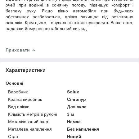
очей при водінні в сонячну погоду, підвищує комфорт і
безпеку руху.
Якщо вікно автомобіля при будь-яких
обставинах розбивається, плівка захищає від розлітання
осколків. Крім цього, тонувальні плівки прикрасять Ваше авто,
надавши йому респектабельний вигляд.
Приховати
Характеристики
Основні
Виробник
Solux
Країна виробник
Сінгапур
Вид плівки
Для скла
Кількість метрів в рулоні
3 м
Металізований шар
Немає
Металеве напилення
Без напилення
Стан
Новий