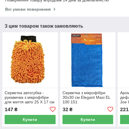
Повернення товару впродовж 14 днів за домовленістю
Всі умови повернення
З цим товаром також замовляють
Серветка автогубка -
Серветка з мікрофібри
Аром
рукавичка з мікрофібри
30x30 см Elegant Maxi EL
дефл
для миття авто 25 Х 17 см
100 151
Joe 
Elegant Maxi EL 100 153
LJL
147
32
221
₴
₴
Купити
Купити