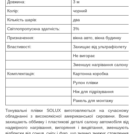
Довжина:
3 м
Колір:
чорний
Кількість шарів:
два
Світлопропускна здатність:
3%
Призначення:
вікна авто, вікна будинку
Властивості:
Захищає від ультрафіолету
Не вигорає
Зменшує нагрівання салону
Комплектація:
Картонна коробка
Рулон плівки
Ніж для підрізування
Ракель для монтажу
Тонувальні плівки
SOLUX
виготовляються на сучасному
обладнанні з високоякісної американської сировини. Вони
захищають оббивку і пластикові деталі салону автомобіля від
надмірного нагрівання, вигоряння і вицвітання, зменшують
відблиски від сонця, снігу і фар, що значно знижує стомлення