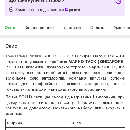
Що таке купити з Пром?
Замовлення під захистом
Опис
Характеристики
Доставка
Оплата
Умови п
Опис
Тонувальна плівка
SOLUX 0,5 х 3 м Super Dark Black – це
плівка сінгапурського виробника
MARKO TACK (SINGAPORE)
PTE LTD
, власника міжнародної торгової марки
SOLUX, що
спеціалізується на виробництві плівок для всіх видів вікон,
включаючи скло автомобілів
. Компанія випускає рулонні
плівки для професійних сервісних автоцентрів, так і
тонувальні плівки для індивідуального використання.
Плівка
SOLUX
захищає салон від нагрівання і вигорання, при
цьому сама не вигорає на сонці. Еластична плівка легко
клеїться за допомогою монтажного набору, який входить в
комплект.
Ширина:
50 см