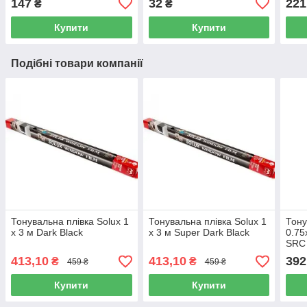
147
32
221
₴
₴
Купити
Купити
Подібні товари компанії
Тонувальна плівка Solux 1
Тонувальна плівка Solux 1
Тону
х 3 м Dark Black
х 3 м Super Dark Black
0.75
SRC 
EL 5
413,10
413,10
392
₴
₴
459 ₴
459 ₴
анти
Купити
Купити