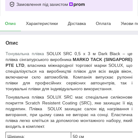
Замовлення під захистом
Опис
Характеристики
Доставка
Оплата
Умови п
Опис
Тонувальна плівка
SOLUX SRC 0,5 х 3 м Dark Black – це
плівка сінгапурського виробника
MARKO TACK (SINGAPORE)
PTE LTD
, власника міжнародної торгової марки
SOLUX, що
спеціалізується на виробництві плівок для всіх видів вікон,
включаючи скло автомобілів
. Компанія випускає рулонні
плівки для професійних сервісних автоцентрів, так і
тонувальні плівки для індивідуального використання.
Тонувальна плівка SOLUX SRC має спеціальне силіконове
покриття Scratch Resistent Coating (SRC), яке захищає її від
подряпин. Плівка
SOLUX
захищає салон від нагрівання і
вигорання, при цьому сама не вигорає на сонці. Еластична
плівка легко клеїться за допомогою монтажного набору, який
входить в комплект.
Ширина:
50 см