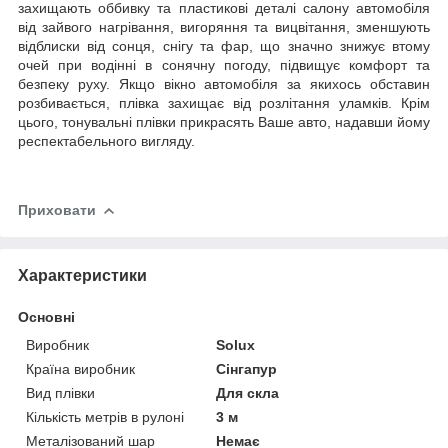
захищають оббивку та пластикові деталі салону автомобіля
від зайвого нагрівання, вигоряння та вицвітання, зменшують
відблиски від сонця, снігу та фар, що значно знижує втому
очей при водінні в сонячну погоду, підвищує комфорт та
безпеку руху. Якщо вікно автомобіля за якихось обставин
розбивається, плівка захищає від розлітання уламків. Крім
цього, тонувальні плівки прикрасять Ваше авто, надавши йому
респектабельного вигляду.
Приховати
Характеристики
Основні
Виробник
Solux
Країна виробник
Сінгапур
Вид плівки
Для скла
Кількість метрів в рулоні
3 м
Металізований шар
Немає