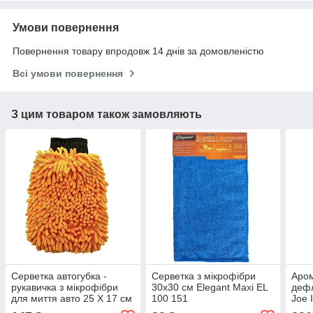
Умови повернення
Повернення товару впродовж 14 днів за домовленістю
Всі умови повернення
З цим товаром також замовляють
Серветка автогубка -
Серветка з мікрофібри
Аром
рукавичка з мікрофібри
30x30 см Elegant Maxi EL
дефл
для миття авто 25 Х 17 см
100 151
Joe 
Elegant Maxi EL 100 153
LJL