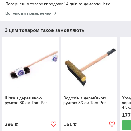
Повернення товару впродовж 14 днів за домовленістю
Всі умови повернення
З цим товаром також замовляють
Щітка з дерев'яною
Водозгін з дерев'яною
Хому
ручкою 60 см Tom Par
ручкою 33 см Tom Par
чорн
4.8х
177
396
151
₴
₴