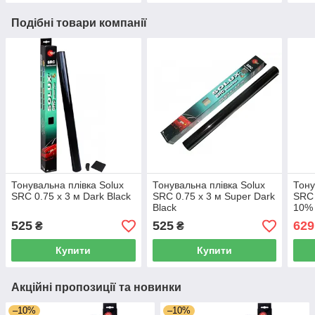
Подібні товари компанії
Тонувальна плівка Solux
Тонувальна плівка Solux
Тону
SRC 0.75 х 3 м Dark Black
SRC 0.75 х 3 м Super Dark
SRC 
Black
10%
525
525
629
₴
₴
Купити
Купити
Акційні пропозиції та новинки
–10%
–10%