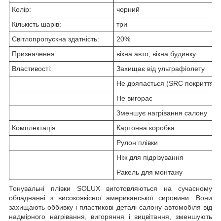
Колір:
чорний
Кількість шарів:
три
Світлопропускна здатність:
20%
Призначення:
вікна авто, вікна будинку
Властивості:
Захищає від ультрафіолету
Не дряпається (SRC покриття)
Не вигорає
Зменшує нагрівання салону
Комплектація:
Картонна коробка
Рулон плівки
Ніж для підрізування
Ракель для монтажу
Тонувальні плівки
SOLUX
виготовляються на сучасному
обладнанні з високоякісної американської сировини. Вони
захищають оббивку і пластикові деталі салону автомобіля від
надмірного нагрівання, вигоряння і вицвітання, зменшують