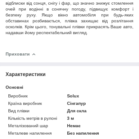
відблиски від сонця, снігу і фар, що значно знижує стомлення
очей при водінні в сонячну погоду, підвищує комфорт і
безпеку руху.
Якщо вікно автомобіля при будь-яких
обставинах розбивається, плівка захищає від розлітання
осколків. Крім цього, тонувальні плівки прикрасять Ваше авто,
надавши йому респектабельний вигляд.
Приховати
Характеристики
Основні
Виробник
Solux
Країна виробник
Сінгапур
Вид плівки
Для скла
Кількість метрів в рулоні
3 м
Металізований шар
Немає
Металеве напилення
Без напилення