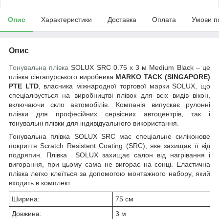
Опис
Характеристики
Доставка
Оплата
Умови п
Опис
Тонувальна плівка
SOLUX SRC 0.75 х 3 м Medium Black – це
плівка сінгапурського виробника
MARKO TACK (SINGAPORE)
PTE LTD
, власника міжнародної торгової марки
SOLUX, що
спеціалізується на виробництві плівок для всіх видів вікон,
включаючи скло автомобілів
. Компанія випускає рулонні
плівки для професійних сервісних автоцентрів, так і
тонувальні плівки для індивідуального використання.
Тонувальна плівка SOLUX SRC має спеціальне силіконове
покриття Scratch Resistent Coating (SRC), яке захищає її від
подряпин. Плівка
SOLUX
захищає салон від нагрівання і
вигорання, при цьому сама не вигорає на сонці. Еластична
плівка легко клеїться за допомогою монтажного набору, який
входить в комплект.
Ширина:
75 см
Довжина:
3 м