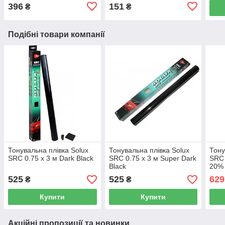
396
151
₴
₴
Подібні товари компанії
Тонувальна плівка Solux
Тонувальна плівка Solux
Тону
SRC 0.75 х 3 м Dark Black
SRC 0.75 х 3 м Super Dark
SRC 
Black
20%
525
525
629
₴
₴
Купити
Купити
Акційні пропозиції та новинки