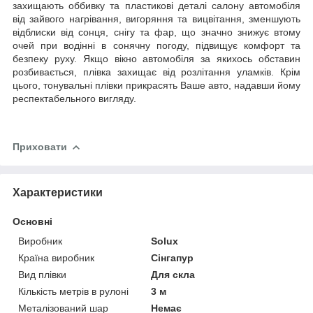
захищають оббивку та пластикові деталі салону автомобіля
від зайвого нагрівання, вигоряння та вицвітання, зменшують
відблиски від сонця, снігу та фар, що значно знижує втому
очей при водінні в сонячну погоду, підвищує комфорт та
безпеку руху. Якщо вікно автомобіля за якихось обставин
розбивається, плівка захищає від розлітання уламків. Крім
цього, тонувальні плівки прикрасять Ваше авто, надавши йому
респектабельного вигляду.
Приховати
Характеристики
Основні
Виробник
Solux
Країна виробник
Сінгапур
Вид плівки
Для скла
Кількість метрів в рулоні
3 м
Металізований шар
Немає