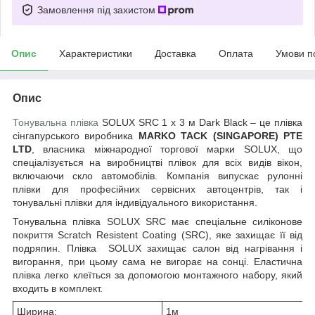
Замовлення під захистом
Опис
Характеристики
Доставка
Оплата
Умови п
Опис
Тонувальна плівка
SOLUX SRC 1 х 3 м Dark Black – це плівка
сінгапурського виробника
MARKO TACK (SINGAPORE) PTE
LTD
, власника міжнародної торгової марки
SOLUX, що
спеціалізується на виробництві плівок для всіх видів вікон,
включаючи скло автомобілів
. Компанія випускає рулонні
плівки для професійних сервісних автоцентрів, так і
тонувальні плівки для індивідуального використання.
Тонувальна плівка SOLUX SRC має спеціальне силіконове
покриття Scratch Resistent Coating (SRC), яке захищає її від
подряпин. Плівка
SOLUX
захищає салон від нагрівання і
вигорання, при цьому сама не вигорає на сонці. Еластична
плівка легко клеїться за допомогою монтажного набору, який
входить в комплект.
Ширина:
1м