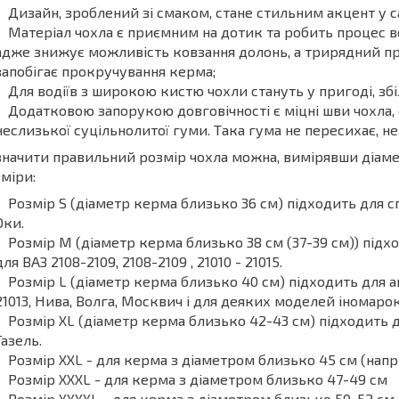
Дизайн, зроблений зі смаком, стане стильним акцент у с
Матеріал чохла є приємним на дотик та робить процес в
адже знижує можливість ковзання долонь, а трирядний пр
запобігає прокручування керма;
Для водіїв з широкою кистю чохли стануть у пригоді, з
Додатковою запорукою довговічності є міцні шви чохла, 
неслизької суцільнолитої гуми. Така гума не пересихає, не 
начити правильний розмір чохла можна, вимірявши діаме
міри:
Розмір S (діаметр керма близько 36 см) підходить для 
Оки.
Розмір М (діаметр керма близько 38 см (37-39 см)) підх
для ВАЗ 2108-2109, 2108-2109 , 21010 - 21015.
Розмір L (діаметр керма близько 40 см) підходить для авто
21013, Нива, Волга, Москвич і для деяких моделей іномарок
Розмір XL (діаметр керма близько 42-43 см) підходить д
Газель.
Розмір XXL - для керма з діаметром близько 45 см (нап
Розмір XXXL - для керма з діаметром близько 47-49 см
Розмір XXXXL - для керма з діаметром близько 50-52 см