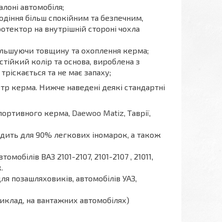
алоні автомобіля;
одіння більш спокійним та безпечним,
отектор на внутрішній стороні чохла
більшуючи товщину та охоплення керма;
стійкий колір та основа, вироблена з
тріскається та не має запаху;
тр керма. Нижче наведені деякі стандартні
спортивного керма,
Daewoo Matiz,
Таврії,
одить для 90% легкових іномарок, а також
мобілів ВАЗ 2101-2107, 2101-2107 , 21011,
.
ля позашляховиків, автомобілів УАЗ,
риклад, на вантажних автомобілях)