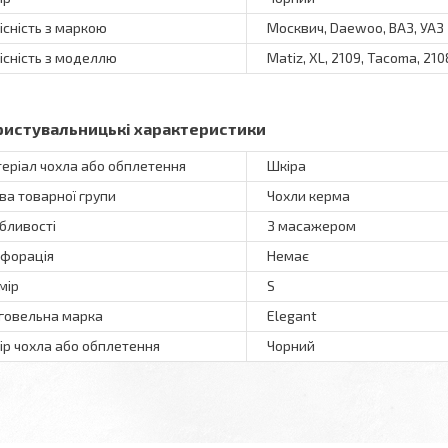
існість з маркою
Москвич, Daewoo, ВАЗ, УАЗ
існість з моделлю
Matiz, XL, 2109, Tacoma, 2108
ристувальницькі характеристики
еріал чохла або обплетення
Шкіра
ва товарної групи
Чохли керма
бливості
З масажером
форація
Немає
мір
S
говельна марка
Elegant
ір чохла або обплетення
Чорний