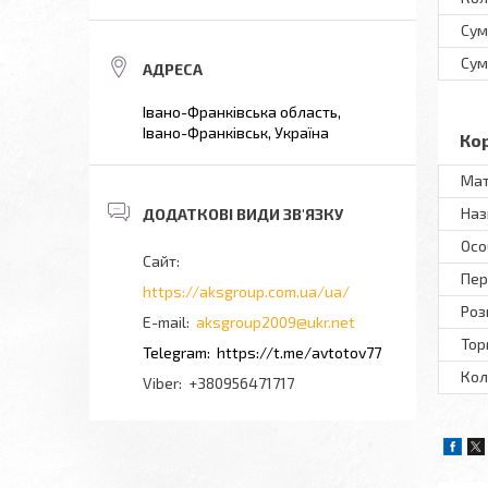
Сум
Сум
Івано-Франківська область,
Івано-Франківськ, Україна
Ко
Мат
Наз
Осо
Пер
https://aksgroup.com.ua/ua/
Роз
aksgroup2009@ukr.net
Тор
https://t.me/avtotov77
Кол
+380956471717