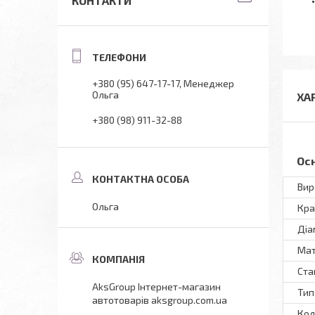
КОНТАКТИ
+380 (95) 647-17-17
Менеджер
Ольга
ХА
+380 (98) 911-32-88
Ос
Вир
Ольга
Кра
Діа
Мат
Ста
AksGroup Інтернет-магазин
Тип
автотоварів aksgroup.com.ua
Кол