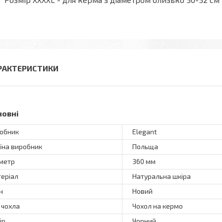
РАКТЕРИСТИКИ
новні
обник
Elegant
їна виробник
Польща
метр
360 мм
еріал
Натуральна шкіра
н
Новий
 чохла
Чохол на кермо
ір
Чорний