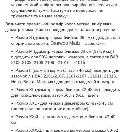
чохла, стійкий колір та основа, вироблена з неслизької
суцільнолитої гуми. Така гума не пересихає, не
тріскається та не має запаху;
Визначити правильний розмір чохла можна, вимірявши
діаметр керма. Нижче наведені деякі стандартні розміри:
Розмір S (діаметр керма близько 36 см) підходить для
Daewoo Matiz,
спортивного керма,
Таврії, Оки.
Розмір М (діаметр керма близько 38 см (37-39 см))
підходить для 90% легкових іномарок, а також для ВАЗ
2108-2109, 2108-2109 , 21010 - 21015.
Розмір L (діаметр керма близько 40 см) підходить для
автомобілів ВАЗ 2101-2107, 2101-2107 , 21011, 21013,
Нива, Волга, Москвич і для деяких моделей іномарок.
Розмір XL (діаметр керма близько 42-43 см) підходить
для позашляховиків, автомобілів УАЗ, Газель.
Розмір XXL - для керма з діаметром близько 45 см
(наприклад, на вантажних автомобілях)
Розмір XXXL - для керма з діаметром близько 47-49
см
Розмір XXXXL - для керма з діаметром близько 50-52