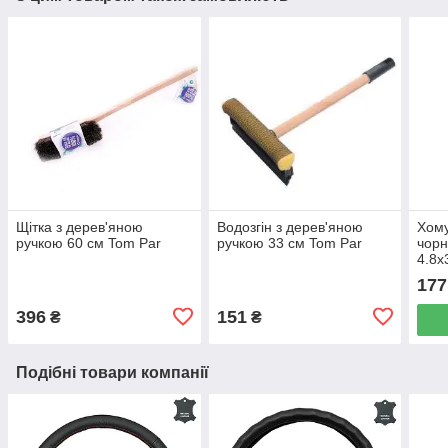
Щітка з дерев'яною
Водозгін з дерев'яною
Хому
ручкою 60 см Tom Par
ручкою 33 см Tom Par
чорн
4.8х
177
396
151
₴
₴
Подібні товари компанії