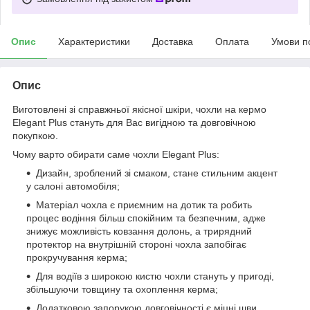
Опис
Характеристики
Доставка
Оплата
Умови п
Опис
Виготовлені зі справжньої якісної шкіри, чохли на кермо
Elegant Plus стануть для Вас вигідною та довговічною
покупкою.
Чому варто обирати саме чохли Elegant Plus:
Дизайн, зроблений зі смаком, стане стильним акцент
у салоні автомобіля;
Матеріал чохла є приємним на дотик та робить
процес водіння більш спокійним та безпечним, адже
знижує можливість ковзання долонь, а трирядний
протектор на внутрішній стороні чохла запобігає
прокручування керма;
Для водіїв з широкою кистю чохли стануть у пригоді,
збільшуючи товщину та охоплення керма;
Додатковою запорукою довговічності є міцні шви