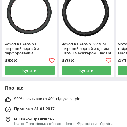
Чохол на кермо L
Чохол на кермо 38см М
Чохо
шкіряний чорний з
шкіряний чорний з одним
шкір
перфорованим
швом і масажером Elegant
маса
масажером і червоною
Plus EL 105 815
пер
493
470
471
₴
₴
ниткою Elegant Plus EL
вста
105647
105
Купити
Купити
Про нас
99% позитивних з 401 відгука за рік
Працює з 31.01.2017
м. Івано-Франківськ
Івано-Франківська область, Івано-Франківськ, Україна