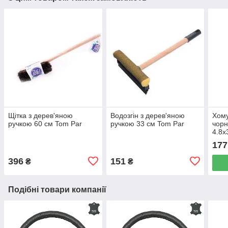
Щітка з дерев'яною
Водозгін з дерев'яною
Хому
ручкою 60 см Tom Par
ручкою 33 см Tom Par
чорн
4.8х
177
396
151
₴
₴
Подібні товари компанії