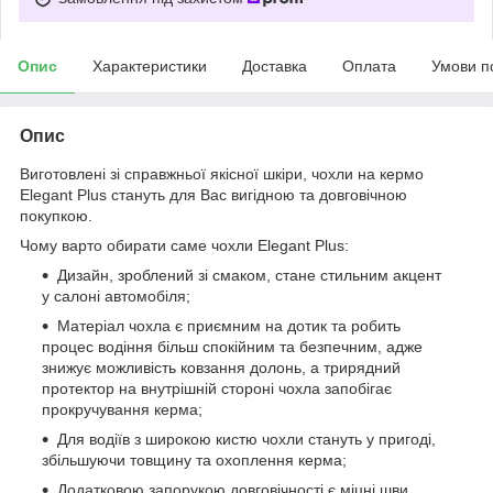
Опис
Характеристики
Доставка
Оплата
Умови п
Опис
Виготовлені зі справжньої якісної шкіри, чохли на кермо
Elegant Plus стануть для Вас вигідною та довговічною
покупкою.
Чому варто обирати саме чохли Elegant Plus:
Дизайн, зроблений зі смаком, стане стильним акцент
у салоні автомобіля;
Матеріал чохла є приємним на дотик та робить
процес водіння більш спокійним та безпечним, адже
знижує можливість ковзання долонь, а трирядний
протектор на внутрішній стороні чохла запобігає
прокручування керма;
Для водіїв з широкою кистю чохли стануть у пригоді,
збільшуючи товщину та охоплення керма;
Додатковою запорукою довговічності є міцні шви