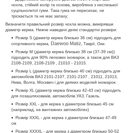
чохла, стійкий колір та основа, вироблена з неслизької
суцільнолитої гуми. Така гума не пересихає, не
тріскається та не має запаху;
Визначити правильний розмір чохла можна, вимірявши
діаметр керма. Нижче наведені деякі стандартні розміри:
Розмір S (діаметр керма близько 36 см) підходить для
Daewoo Matiz,
спортивного керма,
Таврії, Оки.
Розмір М (діаметр керма близько 38 см (37-39 см))
підходить для 90% легкових іномарок, а також для ВАЗ
2108-2109, 2108-2109 , 21010 - 21015.
Розмір L (діаметр керма близько 40 см) підходить для
автомобілів ВАЗ 2101-2107, 2101-2107 , 21011, 21013,
Нива, Волга, Москвич і для деяких моделей іномарок.
Розмір XL (діаметр керма близько 42-43 см) підходить
для позашляховиків, автомобілів УАЗ, Газель.
Розмір XXL - для керма з діаметром близько 45 см
(наприклад, на вантажних автомобілях)
Розмір XXXL - для керма з діаметром близько 47-49
см
Розмір XXXXL - для керма з діаметром близько 50-52