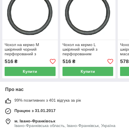
Чохол на кермо М
Чохол на кермо L
Чохо
шкіряний чорний
шкіряний чорний з
шкір
перфорований з
перфорованим
маса
масажером Elegant Plus
масажером Elegant Plus
EL 1
516
516
578
₴
₴
EL 105636
EL 105637
Купити
Купити
Про нас
99% позитивних з 401 відгука за рік
Працює з 31.01.2017
м. Івано-Франківськ
Івано-Франківська область, Івано-Франківськ, Україна