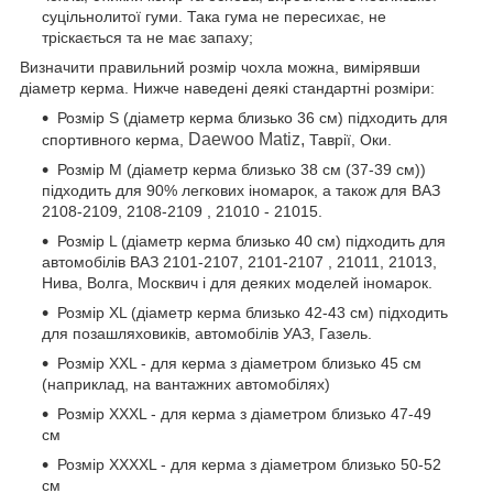
суцільнолитої гуми. Така гума не пересихає, не
тріскається та не має запаху;
Визначити правильний розмір чохла можна, вимірявши
діаметр керма. Нижче наведені деякі стандартні розміри:
Розмір S (діаметр керма близько 36 см) підходить для
Daewoo Matiz,
спортивного керма,
Таврії, Оки.
Розмір М (діаметр керма близько 38 см (37-39 см))
підходить для 90% легкових іномарок, а також для ВАЗ
2108-2109, 2108-2109 , 21010 - 21015.
Розмір L (діаметр керма близько 40 см) підходить для
автомобілів ВАЗ 2101-2107, 2101-2107 , 21011, 21013,
Нива, Волга, Москвич і для деяких моделей іномарок.
Розмір XL (діаметр керма близько 42-43 см) підходить
для позашляховиків, автомобілів УАЗ, Газель.
Розмір XXL - для керма з діаметром близько 45 см
(наприклад, на вантажних автомобілях)
Розмір XXXL - для керма з діаметром близько 47-49
см
Розмір XXXXL - для керма з діаметром близько 50-52
см