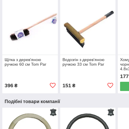
Щітка з дерев'яною
Водозгін з дерев'яною
Хому
ручкою 60 см Tom Par
ручкою 33 см Tom Par
чорн
4.8х
177
396
151
₴
₴
Подібні товари компанії