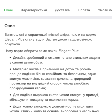
Опис
Характеристики
Доставка
Оплата
Умови п
Опис
Виготовлені зі справжньої якісної шкіри, чохли на кермо
Elegant Plus стануть для Вас вигідною та довговічною
покупкою.
Чому варто обирати саме чохли Elegant Plus:
Дизайн, зроблений зі смаком, стане стильним акцент
у салоні автомобіля;
Матеріал чохла є приємним на дотик та робить
процес водіння більш спокійним та безпечним, адже
знижує можливість ковзання долонь, а трирядний
протектор на внутрішній стороні чохла запобігає
прокручування керма;
Для водіїв з широкою кистю чохли стануть у пригоді,
збільшуючи товщину та охоплення керма;
Додатковою запорукою довговічності є міцні шви
чохла, стійкий колір та основа, вироблена з неслизької