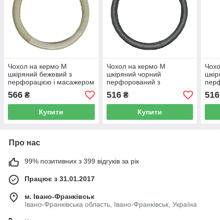
Чохол на кермо М
Чохол на кермо М
Чохо
шкіряний бежевий з
шкіряний чорний
шкір
перфорацією і масажером
перфорований з
пер
Elegant Plus EL 105706
масажером Elegant Plus
маса
566
516
516
₴
₴
EL 105636
EL 1
Купити
Купити
Про нас
99% позитивних з 399 відгуків за рік
Працює з 31.01.2017
м. Івано-Франківськ
Івано-Франківська область, Івано-Франківськ, Україна