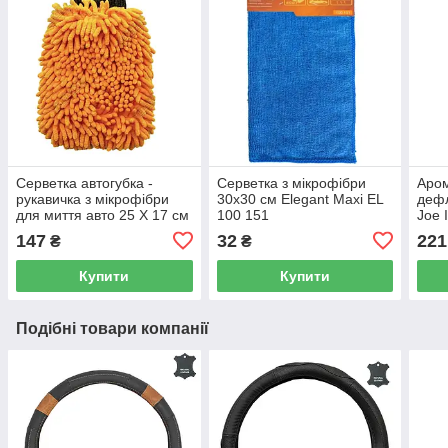
Серветка автогубка -
Серветка з мікрофібри
Аром
рукавичка з мікрофібри
30x30 см Elegant Maxi EL
дефл
для миття авто 25 Х 17 см
100 151
Joe 
Elegant Maxi EL 100 153
LJL
147
32
221
₴
₴
Купити
Купити
Подібні товари компанії