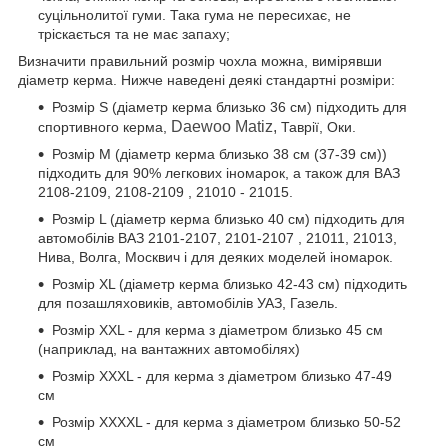
суцільнолитої гуми. Така гума не пересихає, не
тріскається та не має запаху;
Визначити правильний розмір чохла можна, вимірявши
діаметр керма. Нижче наведені деякі стандартні розміри:
Розмір S (діаметр керма близько 36 см) підходить для
Daewoo Matiz,
спортивного керма,
Таврії, Оки.
Розмір М (діаметр керма близько 38 см (37-39 см))
підходить для 90% легкових іномарок, а також для ВАЗ
2108-2109, 2108-2109 , 21010 - 21015.
Розмір L (діаметр керма близько 40 см) підходить для
автомобілів ВАЗ 2101-2107, 2101-2107 , 21011, 21013,
Нива, Волга, Москвич і для деяких моделей іномарок.
Розмір XL (діаметр керма близько 42-43 см) підходить
для позашляховиків, автомобілів УАЗ, Газель.
Розмір XXL - для керма з діаметром близько 45 см
(наприклад, на вантажних автомобілях)
Розмір XXXL - для керма з діаметром близько 47-49
см
Розмір XXXXL - для керма з діаметром близько 50-52
см