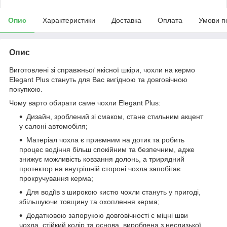
Опис
Характеристики
Доставка
Оплата
Умови п
Опис
Виготовлені зі справжньої якісної шкіри, чохли на кермо
Elegant Plus стануть для Вас вигідною та довговічною
покупкою.
Чому варто обирати саме чохли Elegant Plus:
Дизайн, зроблений зі смаком, стане стильним акцент
у салоні автомобіля;
Матеріал чохла є приємним на дотик та робить
процес водіння більш спокійним та безпечним, адже
знижує можливість ковзання долонь, а трирядний
протектор на внутрішній стороні чохла запобігає
прокручування керма;
Для водіїв з широкою кистю чохли стануть у пригоді,
збільшуючи товщину та охоплення керма;
Додатковою запорукою довговічності є міцні шви
чохла, стійкий колір та основа, вироблена з неслизької