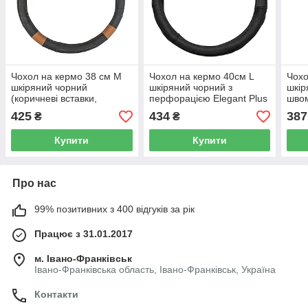
Чохол на кермо 38 см М
Чохол на кермо 40см L
Чохо
шкіряний чорний
шкіряний чорний з
шкір
(коричневі вставки,
перфорацією Elegant Plus
швом
перфорація) Elegant Plus
EL 105 804
813
425
434
387
₴
₴
EL 105 796
Купити
Купити
Про нас
99% позитивних з 400 відгуків за рік
Працює з 31.01.2017
м. Івано-Франківськ
Івано-Франківська область, Івано-Франківськ, Україна
Контакти