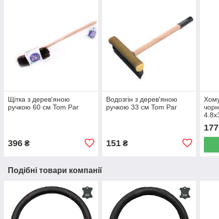
Щітка з дерев'яною
Водозгін з дерев'яною
Хому
ручкою 60 см Tom Par
ручкою 33 см Tom Par
чорн
4.8х
177
396
151
₴
₴
Подібні товари компанії