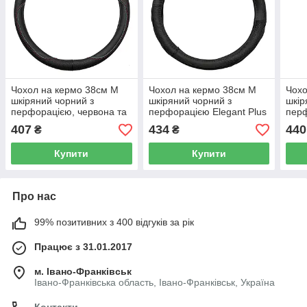
Чохол на кермо 38см М
Чохол на кермо 38см М
Чохо
шкіряний чорний з
шкіряний чорний з
шкір
перфорацією, червона та
перфорацією Elegant Plus
перф
синя нитка Elegant Plus EL
EL 105 803
EL 1
407
434
440
₴
₴
105 797
Купити
Купити
Про нас
99% позитивних з 400 відгуків за рік
Працює з 31.01.2017
м. Івано-Франківськ
Івано-Франківська область, Івано-Франківськ, Україна