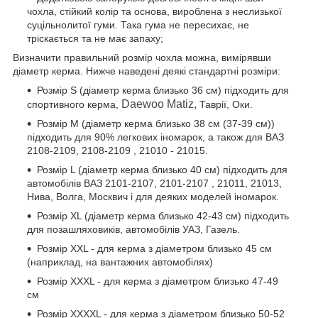
чохла, стійкий колір та основа, вироблена з неслизької
суцільнолитої гуми. Така гума не пересихає, не
тріскається та не має запаху;
Визначити правильний розмір чохла можна, вимірявши
діаметр керма. Нижче наведені деякі стандартні розміри:
Розмір S (діаметр керма близько 36 см) підходить для
Daewoo Matiz,
спортивного керма,
Таврії, Оки.
Розмір М (діаметр керма близько 38 см (37-39 см))
підходить для 90% легкових іномарок, а також для ВАЗ
2108-2109, 2108-2109 , 21010 - 21015.
Розмір L (діаметр керма близько 40 см) підходить для
автомобілів ВАЗ 2101-2107, 2101-2107 , 21011, 21013,
Нива, Волга, Москвич і для деяких моделей іномарок.
Розмір XL (діаметр керма близько 42-43 см) підходить
для позашляховиків, автомобілів УАЗ, Газель.
Розмір XXL - для керма з діаметром близько 45 см
(наприклад, на вантажних автомобілях)
Розмір XXXL - для керма з діаметром близько 47-49
см
Розмір XXXXL - для керма з діаметром близько 50-52