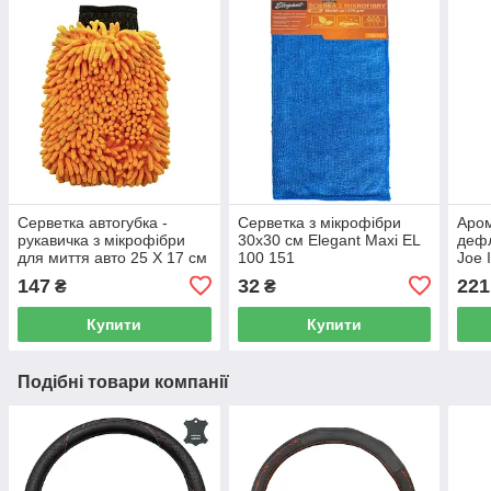
Серветка автогубка -
Серветка з мікрофібри
Аром
рукавичка з мікрофібри
30x30 см Elegant Maxi EL
дефл
для миття авто 25 Х 17 см
100 151
Joe 
Elegant Maxi EL 100 153
LJL
147
32
221
₴
₴
Купити
Купити
Подібні товари компанії