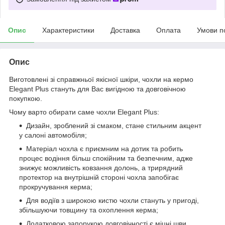
Опис
Характеристики
Доставка
Оплата
Умови п
Опис
Виготовлені зі справжньої якісної шкіри, чохли на кермо
Elegant Plus стануть для Вас вигідною та довговічною
покупкою.
Чому варто обирати саме чохли Elegant Plus:
Дизайн, зроблений зі смаком, стане стильним акцент
у салоні автомобіля;
Матеріал чохла є приємним на дотик та робить
процес водіння більш спокійним та безпечним, адже
знижує можливість ковзання долонь, а трирядний
протектор на внутрішній стороні чохла запобігає
прокручування керма;
Для водіїв з широкою кистю чохли стануть у пригоді,
збільшуючи товщину та охоплення керма;
Додатковою запорукою довговічності є міцні шви