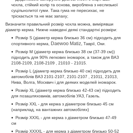
чохла, стійкий колір та основа, вироблена з неслизької
суцільнолитої гуми. Така гума не пересихає, не
тріскається та не має запаху;
Визначити правильний розмір чохла можна, вимірявши
діаметр керма. Нижче наведені деякі стандартні розміри:
Розмір S (діаметр керма близько 36 см) підходить для
Daewoo Matiz,
спортивного керма,
Таврії, Оки.
Розмір М (діаметр керма близько 38 см (37-39 см))
підходить для 90% легкових іномарок, а також для ВАЗ
2108-2109, 2108-2109 , 21010 - 21015.
Розмір L (діаметр керма близько 40 см) підходить для
автомобілів ВАЗ 2101-2107, 2101-2107 , 21011, 21013,
Нива, Волга, Москвич і для деяких моделей іномарок.
Розмір XL (діаметр керма близько 42-43 см) підходить
для позашляховиків, автомобілів УАЗ, Газель.
Розмір XXL - для керма з діаметром близько 45 см
(наприклад, на вантажних автомобілях)
Розмір XXXL - для керма з діаметром близько 47-49
см
Розмір XXXXL - для керма з діаметром близько 50-52