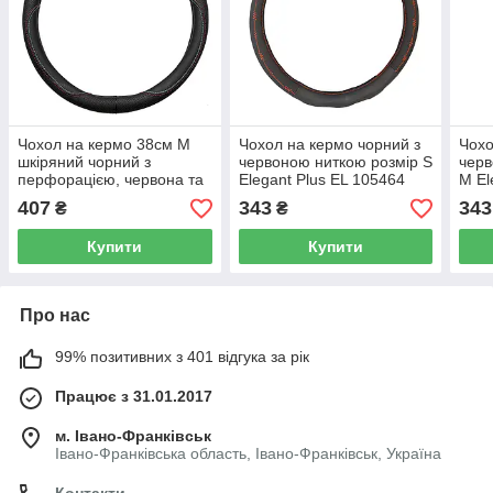
Чохол на кермо 38см М
Чохол на кермо чорний з
Чохо
шкіряний чорний з
червоною ниткою розмір S
черв
перфорацією, червона та
Elegant Plus EL 105464
М El
синя нитка Elegant Plus EL
407
343
343
₴
₴
105 797
Купити
Купити
Про нас
99% позитивних з 401 відгука за рік
Працює з 31.01.2017
м. Івано-Франківськ
Івано-Франківська область, Івано-Франківськ, Україна