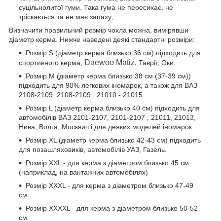
суцільнолитої гуми. Така гума не пересихає, не
тріскається та не має запаху;
Визначити правильний розмір чохла можна, вимірявши
діаметр керма. Нижче наведені деякі стандартні розміри:
Розмір S (діаметр керма близько 36 см) підходить для
Daewoo Matiz,
спортивного керма,
Таврії, Оки.
Розмір М (діаметр керма близько 38 см (37-39 см))
підходить для 90% легкових іномарок, а також для ВАЗ
2108-2109, 2108-2109 , 21010 - 21015.
Розмір L (діаметр керма близько 40 см) підходить для
автомобілів ВАЗ 2101-2107, 2101-2107 , 21011, 21013,
Нива, Волга, Москвич і для деяких моделей іномарок.
Розмір XL (діаметр керма близько 42-43 см) підходить
для позашляховиків, автомобілів УАЗ, Газель.
Розмір XXL - для керма з діаметром близько 45 см
(наприклад, на вантажних автомобілях)
Розмір XXXL - для керма з діаметром близько 47-49
см
Розмір XXXXL - для керма з діаметром близько 50-52
см