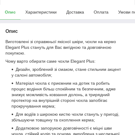
Опис
Характеристики
Доставка
Оплата
Умови п
Опис
Виготовлені зі справжньої якісної шкіри, чохли на кермо
Elegant Plus стануть для Вас вигідною та довговічною
покупкою.
Чому варто обирати саме чохли Elegant Plus:
Дизайн, зроблений зі смаком, стане стильним акцент
у салоні автомобіля;
Матеріал чохла є приємним на дотик та робить
процес водіння більш спокійним та безпечним, адже
знижує можливість ковзання долонь, а трирядний
протектор на внутрішній стороні чохла запобігає
прокручування керма;
Для водіїв з широкою кистю чохли стануть у пригоді,
збільшуючи товщину та охоплення керма;
Додатковою запорукою довговічності є міцні шви
чохла, стійкий колір та основа, вироблена з неслизької