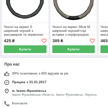
Чохол на кермо S
Чохол на кермо 38см М
Чохо
шкіряний чорний з
шкіряний чорний+сірі
шкір
масажером та червоною
вставки з перфорацією
маса
ниткою Elegant Plus EL
Elegant Plus EL 105 798
пер
425
389
465
₴
₴
105610
вста
105
Купити
Купити
Про нас
99% позитивних з 400 відгуків за рік
Працює з 31.01.2017
м. Івано-Франківськ
Івано-Франківська область, Івано-Франківськ, Україна
Контакти