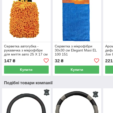
Серветка автогубка -
Серветка з мікрофібри
Аром
рукавичка з мікрофібри
30x30 см Elegant Maxi EL
дефл
для миття авто 25 Х 17 см
100 151
Joe 
Elegant Maxi EL 100 153
LJL
147
32
221
₴
₴
Купити
Купити
Подібні товари компанії