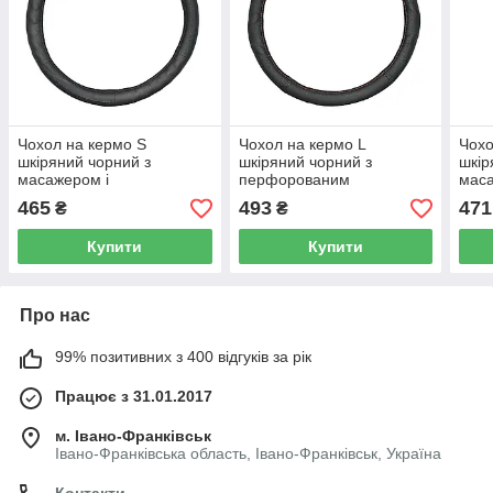
Чохол на кермо S
Чохол на кермо L
Чохо
шкіряний чорний з
шкіряний чорний з
шкір
масажером і
перфорованим
маса
перфорованими
масажером і червоною
пер
465
493
471
₴
₴
вставками Elegant Plus EL
ниткою Elegant Plus EL
вста
105615
105647
105
Купити
Купити
Про нас
99% позитивних з 400 відгуків за рік
Працює з 31.01.2017
м. Івано-Франківськ
Івано-Франківська область, Івано-Франківськ, Україна