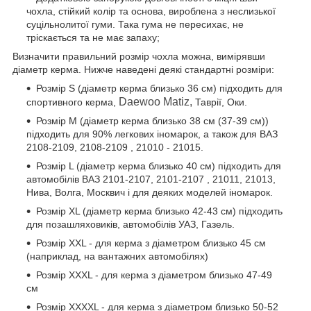
чохла, стійкий колір та основа, вироблена з неслизької
суцільнолитої гуми. Така гума не пересихає, не
тріскається та не має запаху;
Визначити правильний розмір чохла можна, вимірявши
діаметр керма. Нижче наведені деякі стандартні розміри:
Розмір S (діаметр керма близько 36 см) підходить для
Daewoo Matiz,
спортивного керма,
Таврії, Оки.
Розмір М (діаметр керма близько 38 см (37-39 см))
підходить для 90% легкових іномарок, а також для ВАЗ
2108-2109, 2108-2109 , 21010 - 21015.
Розмір L (діаметр керма близько 40 см) підходить для
автомобілів ВАЗ 2101-2107, 2101-2107 , 21011, 21013,
Нива, Волга, Москвич і для деяких моделей іномарок.
Розмір XL (діаметр керма близько 42-43 см) підходить
для позашляховиків, автомобілів УАЗ, Газель.
Розмір XXL - для керма з діаметром близько 45 см
(наприклад, на вантажних автомобілях)
Розмір XXXL - для керма з діаметром близько 47-49
см
Розмір XXXXL - для керма з діаметром близько 50-52