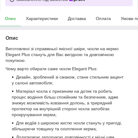
Опис
Характеристики
Доставка
Оплата
Умови п
Опис
Виготовлені зі справжньої якісної шкіри, чохли на кермо
Elegant Plus стануть для Вас вигідною та довговічною
покупкою.
Чому варто обирати саме чохли Elegant Plus:
Дизайн, зроблений зі смаком, стане стильним акцент
у салоні автомобіля;
Матеріал чохла є приємним на дотик та робить
процес водіння більш спокійним та безпечним, адже
знижує можливість ковзання долонь, а трирядний
протектор на внутрішній стороні чохла запобігає
прокручування керма;
Для водіїв з широкою кистю чохли стануть у пригоді,
збільшуючи товщину та охоплення керма;
Додатковою запорукою довговічності є міцні шви