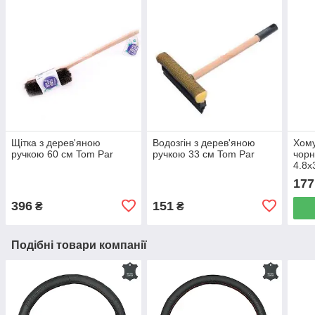
Щітка з дерев'яною
Водозгін з дерев'яною
Хому
ручкою 60 см Tom Par
ручкою 33 см Tom Par
чорн
4.8х
177
396
151
₴
₴
Подібні товари компанії