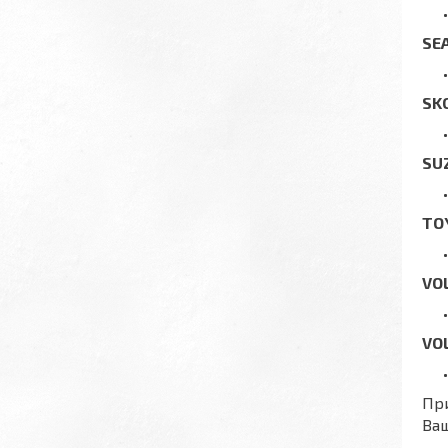
SE
SK
SU
TO
VO
VO
При
Ваш