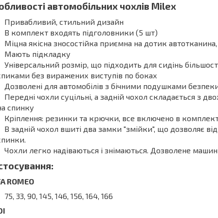
обливості автомобільних чохлів Milex
Привабливий, стильний дизайн
В комплект входять підголовники (5 шт)
Міцна якісна зносостійка приємна на дотик автотканина,
Мають підкладку
Універсальний розмір, що підходить для сидінь більшос
спиками без виражених виступів по боках
Дозволені для автомобілів з бічними подушками безпек
Передні чохли суцільні, а задній чохол складається з дво
на спинку
Кріплення: резинки та крючки, все включено в комплек
В задній чохол вшиті два замки "змійки", що дозволяє в
спинки.
Чохли легко надіваються і знімаються. Дозволене машин
стосування:
FA ROMEO
75, 33, 90, 145, 146, 156, 164, 166
DI