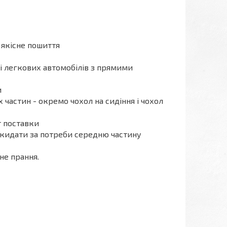
 якісне пошиття
ті легкових автомобілів з прямими
и
х частин - окремо чохол на сидіння і чохол
т поставки
ідкидати за потреби середню частину
не прання.