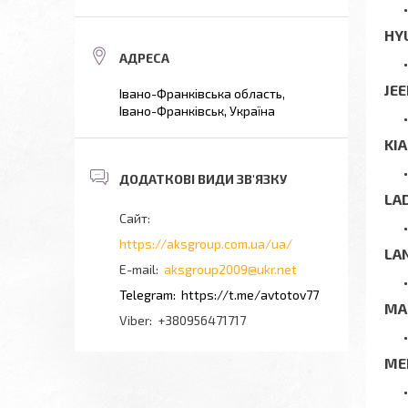
HY
JE
Івано-Франківська область,
Івано-Франківськ, Україна
KIA
LA
https://aksgroup.com.ua/ua/
LA
aksgroup2009@ukr.net
https://t.me/avtotov77
MA
+380956471717
ME