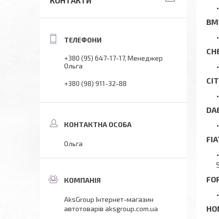
КОНТАКТИ
B
CH
+380 (95) 647-17-17
Менеджер
Ольга
CI
+380 (98) 911-32-88
DA
FI
Ольга
FO
AksGroup Інтернет-магазин
HO
автотоварів aksgroup.com.ua