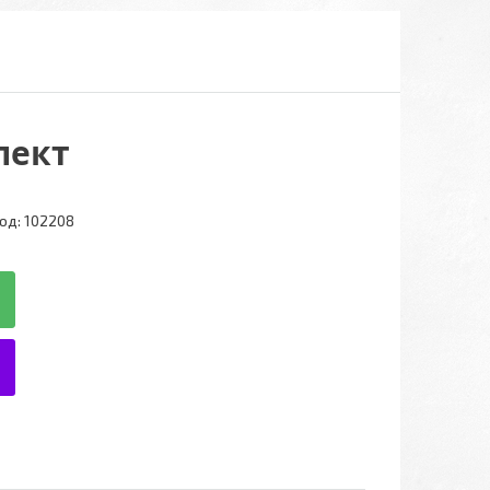
лект
од:
102208