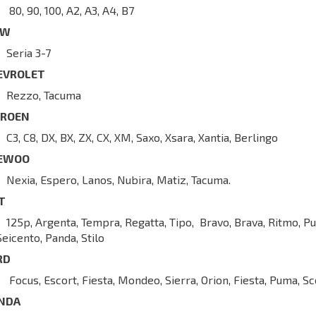
80, 90, 100, A2, A3, A4, B7
MW
Seria 3-7
EVROLET
Rezzo, Tacuma
TROEN
C3, C8, DX, BX, ZX, CX, XM, Saxo, Xsara, Xantia, Berlingo
EWOO
Nexia, Espero, Lanos, Nubira, Matiz, Tacuma.
AT
125p, Argenta, Tempra, Regatta, Tipo, Bravo, Brava, Ritmo, Pu
Seicento, Panda, Stilo
RD
Focus, Escort, Fiesta, Mondeo, Sierra, Orion, Fiesta, Puma, Sc
NDA