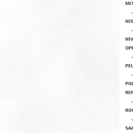
MI
NI
NI
OP
PE
PO
RE
RO
SA