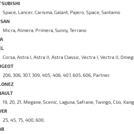
TSUBISHI
Space, Lancer, Carisma, Galant, Pajero, Space, Santamo
SSAN
Micra, Almera, Primera, Sunny, Terrano
VA
EL
Corsa, Astra I, Astra II, Astra Classic, Vectra I, Vectra II, Omeg
UGEOT
206, 306, 307, 309, 405, 406, 407, 605, 606, Partner.
LONEZ
NAULT
19, 20, 21, Megane, Scenic, Laguna, Safrane, Twingo, Clio, Kan
VER
25, 45, 75, 400, 600.
AB