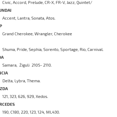
Civic, Accord, Prelude, CR-X, FR-V, Jazz, Quintet/
UNDAI
Accent, Lantra, Sonata, Atos.
EP
Grand Cherokee, Wrangler, Cherokee
Shuma, Pride, Sephia, Sorento, Sportage, Rio, Carnival.
DA
Samara, Żiguli 2105- 2110.
NCIA
Delta, Lybra, Thema.
ZDA
121, 323, 626, 929, Xedos.
RCEDES
190, C180, 220, 123, 124, ML430.