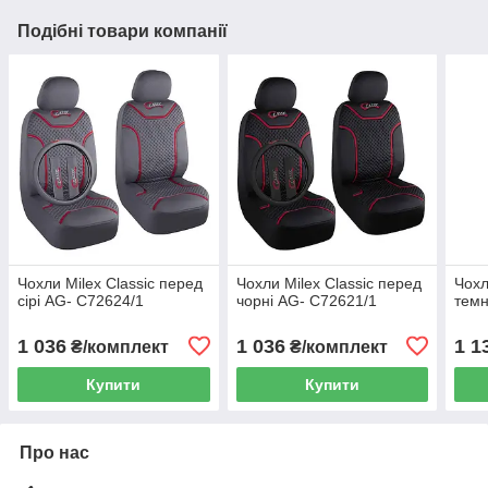
Подібні товари компанії
Чохли Milex Classic перед
Чохли Milex Classic перед
Чохл
сірі AG- C72624/1
чорні AG- C72621/1
темн
1 036
1 036
1 1
₴/комплект
₴/комплект
Купити
Купити
Про нас