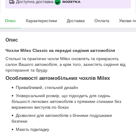
Доступна доставка
Опис
Характеристики
Доставка
Оплата
Умови п
Опис
Чохли Milex Classic на передні сидіння автомобіля
Стильні та практичні чохли Milex оновлять та прикрасять
салон Вашого автомобіля, а крім того, захистять сидіння від
протирання та бруду.
Особливості автомобільних чохлів Milex
Привабливий, стильний дизайн
Універсальний розмір, що підходить для сидінь
більшості легкових автомобілів з прямими спиками без
виражених виступів по боках
Дозволені для автомобілів з бічними подушками
безпеки
Мають підкладку