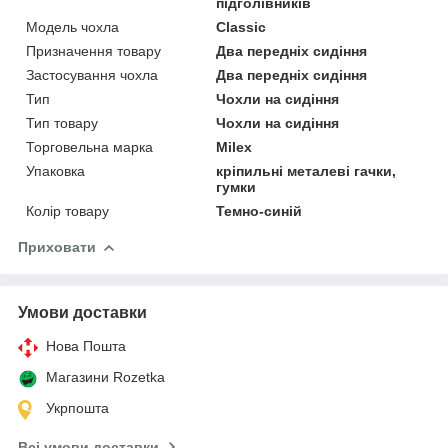
підголівників
Модель чохла
Classic
Призначення товару
Два передніх сидіння
Застосування чохла
Два передніх сидіння
Тип
Чохли на сидіння
Тип товару
Чохли на сидіння
Торговельна марка
Milex
Упаковка
кріпильні металеві гачки,
гумки
Колір товару
Темно-синій
Приховати
Умови доставки
Нова Пошта
Магазини Rozetka
Укрпошта
Всі умови доставки