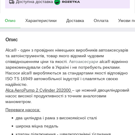
Доступна доставка
Опис
Характеристики
Доставка
Оплата
Умови п
Опис
Аlca® - один з провідних німецьких виробників автоаксесуарів
та автоінструментів, товар якого відомий чудовим
співвідношенням ціни та якості.
Автоаксесуари
alca® відмінно
зарекомендували себе в Україні і не потребують реклами.
Насоси alca® виробляються за стандартами якості відповідно
ISO TS 16949 автомобільної індустрії і славляться своєю
надійністю.
Alca AeroPump 2 Cylinder 202000
– це ножний двоциліндровий
насос високої продуктивності з точним аналоговим
манометром.
Переваги насоса:
два циліндра і рама з високоякісної сталі
широка міцна педаль
клапан підключення - швидкорознімні з'єднання