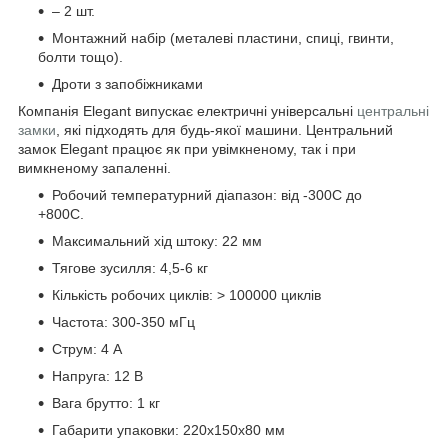
– 2 шт.
Монтажний набір (металеві пластини, спиці, гвинти,
болти тощо).
Дроти з запобіжниками
Компанія Elegant випускає електричні універсальні
центральні
замки
, які підходять для будь-якої машини. Центральний
замок Elegant працює як при увімкненому, так і при
вимкненому запаленні.
Робочий температурний діапазон: від -30
0
С до
+80
0
С.
Максимальний хід штоку: 22 мм
Тягове зусилля: 4,5-6 кг
Кількість робочих циклів: > 100000 циклів
Частота: 300-350 мГц
Струм: 4 А
Напруга: 12 В
Вага брутто: 1 кг
Габарити упаковки: 220х150х80 мм