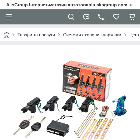
AksGroup Інтернет-магазин автотоварів aksgroup.com.ua
Товари та послуги
Системи охорони і парковки
Цент