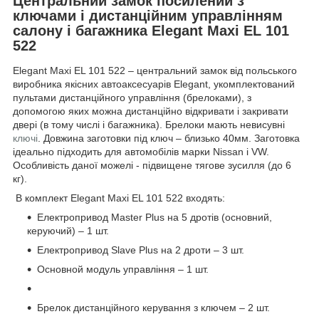
Центральний замок посилений з
ключами і дистанційним управлінням
салону і багажника Elegant Maxi EL 101
522
Elegant Maxi EL 101 522 – центральний замок від польського
виробника якісних автоаксесуарів Elegant, укомплектований
пультами дистанційного управління (брелоками), з
допомогою яких можна дистанційно відкривати і закривати
двері (в тому числі і багажника). Брелоки мають невисувні
ключі
. Довжина заготовки під ключ – близько 40мм. Заготовка
ідеально підходить для автомобілів марки Nissan і VW.
Особливість даної можелі - підвищене тягове зусилля (до 6
кг).
В комплект Elegant Maxi EL 101 522 входять:
Електропривод Master Plus на 5 дротів (основний,
керуючий) – 1 шт.
Електропривод Slave Plus на 2 дроти – 3 шт.
Основной модуль управління – 1 шт.
Брелок дистанційного керування з ключем – 2 шт.