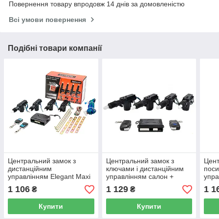
Повернення товару впродовж 14 днів за домовленістю
Всі умови повернення
Подібні товари компанії
Центральний замок з
Центральний замок з
Цент
дистанційним
ключами і дистанційним
поси
управлінням Elegant Maxi
управлінням салон +
упра
EL 101 518
багажник Elegant Maxi EL
EL 1
1 106
1 129
1 1
₴
₴
101 519,
Купити
Купити