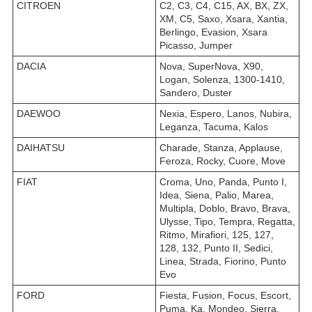
CITROEN
C2, C3, C4, C15, AX, BX, ZX,
XM, C5, Saxo, Xsara, Xantia,
Berlingo, Evasion, Xsara
Picasso, Jumper
DACIA
Nova, SuperNova, X90,
Logan, Solenza, 1300-1410,
Sandero, Duster
DAEWOO
Nexia, Espero, Lanos, Nubira,
Leganza, Tacuma, Kalos
DAIHATSU
Charade, Stanza, Applause,
Feroza, Rocky, Cuore, Move
FIAT
Croma, Uno, Panda, Punto I,
Idea, Siena, Palio, Marea,
Multipla, Doblo, Bravo, Brava,
Ulysse, Tipo, Tempra, Regatta,
Ritmo, Mirafiori, 125, 127,
128, 132, Punto II, Sedici,
Linea, Strada, Fiorino, Punto
Evo
FORD
Fiesta, Fusion, Focus, Escort,
Puma, Ka, Mondeo, Sierra,