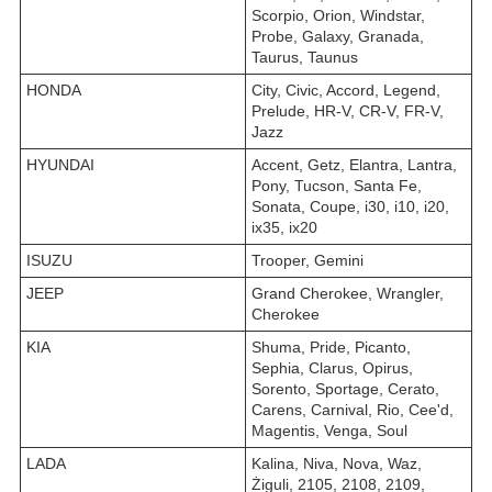
Scorpio, Orion, Windstar,
Probe, Galaxy, Granada,
Taurus, Taunus
HONDA
City, Civic, Accord, Legend,
Prelude, HR-V, CR-V, FR-V,
Jazz
HYUNDAI
Accent, Getz, Elantra, Lantra,
Pony, Tucson, Santa Fe,
Sonata, Coupe, i30, i10, i20,
ix35, ix20
ISUZU
Trooper, Gemini
JEEP
Grand Cherokee, Wrangler,
Cherokee
KIA
Shuma, Pride, Picanto,
Sephia, Clarus, Opirus,
Sorento, Sportage, Cerato,
Carens, Carnival, Rio, Cee'd,
Magentis, Venga, Soul
LADA
Kalina, Niva, Nova, Waz,
Żiguli, 2105, 2108, 2109,