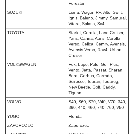
Forester
SUZUKI
Liana, Wagon R+, Alto, Swift,
Ignis, Baleno, Jimmy, Samurai,
Vitara, Splash, Sx4
TOYOTA
Starlet, Corolla, Land Cruiser,
Yaris, Carina, Auris, Corolla
Verso, Celica, Camry, Avensis,
Avensis Verso, Rav4, Urban
Cruiser
VOLKSWAGEN
Fox, Lupo, Polo, Golf Plus,
Vento, Jetta, Passat, Sharan,
Bora, Garbus, Corrado,
Scirocco, Touran, Touareg,
New Beetle, Golf, Caddy,
Tiguan
VOLVO
S40, S60, S70, V40, V70, 340,
360, 440, 460, 740, 760, V50
YUGO
Florida
ZAPOROŻEC
Zaporożec