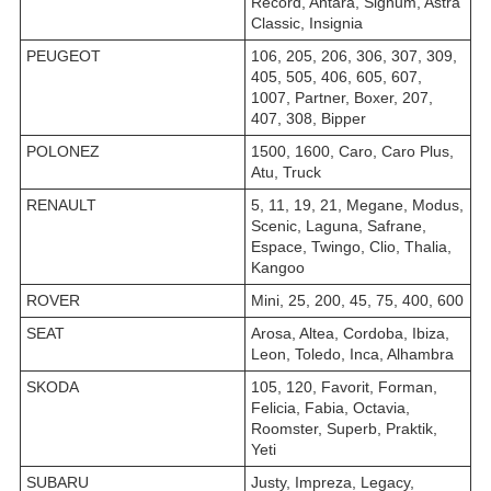
Record, Antara, Signum, Astra
Classic, Insignia
PEUGEOT
106, 205, 206, 306, 307, 309,
405, 505, 406, 605, 607,
1007, Partner, Boxer, 207,
407, 308, Bipper
POLONEZ
1500, 1600, Caro, Caro Plus,
Atu, Truck
RENAULT
5, 11, 19, 21, Megane, Modus,
Scenic, Laguna, Safrane,
Espace, Twingo, Clio, Thalia,
Kangoo
ROVER
Mini, 25, 200, 45, 75, 400, 600
SEAT
Arosa, Altea, Cordoba, Ibiza,
Leon, Toledo, Inca, Alhambra
SKODA
105, 120, Favorit, Forman,
Felicia, Fabia, Octavia,
Roomster, Superb, Praktik,
Yeti
SUBARU
Justy, Impreza, Legacy,