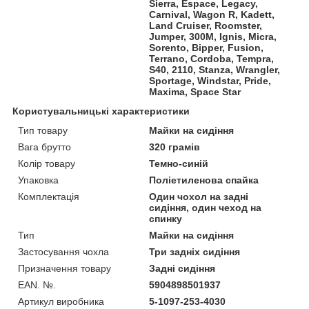
Sierra, Espace, Legacy,
Carnival, Wagon R, Kadett,
Land Cruiser, Roomster,
Jumper, 300M, Ignis, Micra,
Sorento, Bipper, Fusion,
Terrano, Cordoba, Tempra,
S40, 2110, Stanza, Wrangler,
Sportage, Windstar, Pride,
Maxima, Space Star
Користувальницькі характеристики
Тип товару
Майки на сидіння
Вага брутто
320 грамів
Колір товару
Темно-синій
Упаковка
Поліетиленова спайка
Комплектація
Один чохол на задні
сидіння, один чеход на
спинку
Тип
Майки на сидіння
Застосування чохла
Три задніх сидіння
Призначення товару
Задні сидіння
EAN. №.
5904898501937
Артикул виробника
5-1097-253-4030