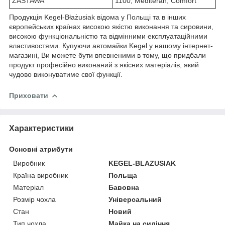
ZASTAWA
1100, Mediteran, Comfort
Продукція Kegel-Błażusiak відома у Польщі та в інших
європейських країнах високою якістю виконання та сировини,
високою функціональністю та відмінними експлуатаційними
властивостями. Купуючи автомайки Kegel у нашому інтернет-
магазині, Ви можете бути впевненими в тому, що придбали
продукт професійно виконаний з якісних матеріалів, який
чудово виконуватиме свої функції.
Приховати
Характеристики
Основні атрибути
Виробник
KEGEL-BLAZUSIAK
Країна виробник
Польща
Матеріал
Бавовна
Розмір чохла
Універсальний
Стан
Новий
Тип чохла
Майка на сидіння