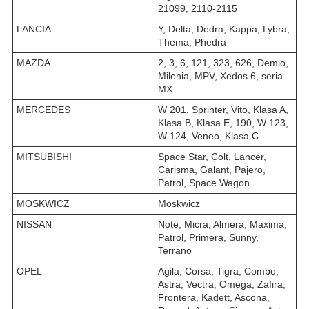
21099, 2110-2115
LANCIA
Y, Delta, Dedra, Kappa, Lybra,
Thema, Phedra
MAZDA
2, 3, 6, 121, 323, 626, Demio,
Milenia, MPV, Xedos 6, seria
MX
MERCEDES
W 201, Sprinter, Vito, Klasa A,
Klasa B, Klasa E, 190, W 123,
W 124, Veneo, Klasa C
MITSUBISHI
Space Star, Colt, Lancer,
Carisma, Galant, Pajero,
Patrol, Space Wagon
MOSKWICZ
Moskwicz
NISSAN
Note, Micra, Almera, Maxima,
Patrol, Primera, Sunny,
Terrano
OPEL
Agila, Corsa, Tigra, Combo,
Astra, Vectra, Omega, Zafira,
Frontera, Kadett, Ascona,