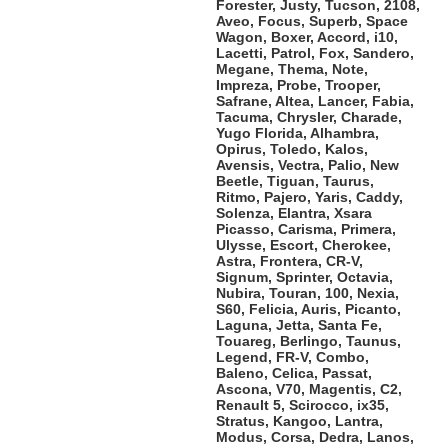
Forester, Justy, Tucson, 2108,
Aveo, Focus, Superb, Space
Wagon, Boxer, Accord, i10,
Lacetti, Patrol, Fox, Sandero,
Megane, Thema, Note,
Impreza, Probe, Trooper,
Safrane, Altea, Lancer, Fabia,
Tacuma, Chrysler, Charade,
Yugo Florida, Alhambra,
Opirus, Toledo, Kalos,
Avensis, Vectra, Palio, New
Beetle, Tiguan, Taurus,
Ritmo, Pajero, Yaris, Caddy,
Solenza, Elantra, Xsara
Picasso, Carisma, Primera,
Ulysse, Escort, Cherokee,
Astra, Frontera, CR-V,
Signum, Sprinter, Octavia,
Nubira, Touran, 100, Nexia,
S60, Felicia, Auris, Picanto,
Laguna, Jetta, Santa Fe,
Touareg, Berlingo, Taunus,
Legend, FR-V, Combo,
Baleno, Celica, Passat,
Ascona, V70, Magentis, C2,
Renault 5, Scirocco, ix35,
Stratus, Kangoo, Lantra,
Modus, Corsa, Dedra, Lanos,