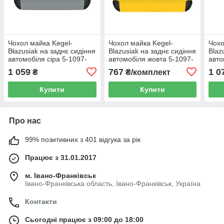
Чохол майка Kegel-
Чохол майка Kegel-
Чохо
Błazusiak на заднє сидіння
Blazusiak на заднє сидіння
Blaz
автомобіля сіра 5-1097-
автомобіля жовта 5-1097-
авто
253-3020
253-4090
1097
1 059
767
1 0
₴
₴/комплект
Купити
Купити
Про нас
99% позитивних з 401 відгука за рік
Працює з 31.01.2017
м. Івано-Франківськ
Івано-Франківська область, Івано-Франківськ, Україна
Контакти
Сьогодні працює з 09:00 до 18:00