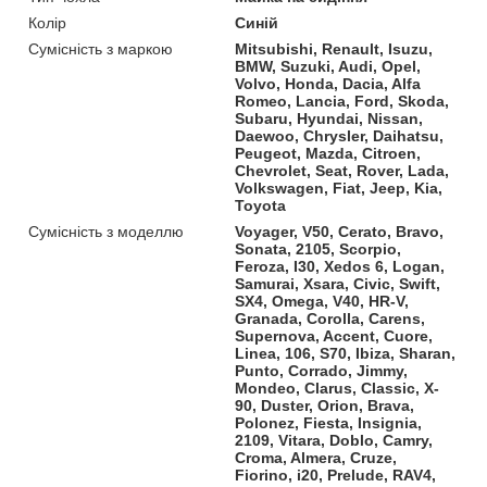
Колір
Синій
Сумісність з маркою
Mitsubishi, Renault, Isuzu,
BMW, Suzuki, Audi, Opel,
Volvo, Honda, Dacia, Alfa
Romeo, Lancia, Ford, Skoda,
Subaru, Hyundai, Nissan,
Daewoo, Chrysler, Daihatsu,
Peugeot, Mazda, Citroen,
Chevrolet, Seat, Rover, Lada,
Volkswagen, Fiat, Jeep, Kia,
Toyota
Сумісність з моделлю
Voyager, V50, Cerato, Bravo,
Sonata, 2105, Scorpio,
Feroza, I30, Xedos 6, Logan,
Samurai, Xsara, Civic, Swift,
SX4, Omega, V40, HR-V,
Granada, Corolla, Carens,
Supernova, Accent, Cuore,
Linea, 106, S70, Ibiza, Sharan,
Punto, Corrado, Jimmy,
Mondeo, Clarus, Classic, X-
90, Duster, Orion, Brava,
Polonez, Fiesta, Insignia,
2109, Vitara, Doblo, Camry,
Croma, Almera, Cruze,
Fiorino, i20, Prelude, RAV4,