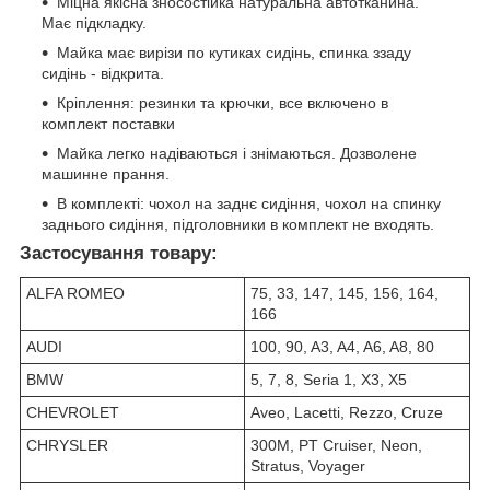
Міцна якісна зносостійка натуральна автотканина.
Має підкладку.
Майка має вирізи по кутиках сидінь, спинка ззаду
сидінь - відкрита.
Кріплення: резинки та крючки, все включено в
комплект поставки
Майка легко надіваються і знімаються. Дозволене
машинне прання.
В комплекті: чохол на заднє сидіння, чохол на спинку
заднього сидіння, підголовники в комплект не входять.
Застосування товару:
ALFA ROMEO
75, 33, 147, 145, 156, 164,
166
AUDI
100, 90, A3, A4, A6, A8, 80
BMW
5, 7, 8, Seria 1, X3, X5
CHEVROLET
Aveo, Lacetti, Rezzo, Cruze
CHRYSLER
300M, PT Cruiser, Neon,
Stratus, Voyager