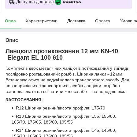
Доступна доставка
Опис
Характеристики
Доставка
Оплата
Умови п
Опис
Ланцюги протиковзання 12 мм KN-40
Elegant EL 100 610
Комплект з двох металічних ланцюгів потиковзання у вигляді
послідовно розташованийх ромбів. Ширина ланки - 12 мм.
Встановлюються на ведучі колеса транспортного засобу. Для
повнопривідних транспортних засобів ланцюги потрібно
встановлювати на всі чотири колеса або— на передню вісь.
ЗАСТОСУВАННЯ:
R12 Ширина резини/висота профіля: 175/70
R13 Ширина резини/висота профіля: 155, 155/80,
165/70, 175/65, 185/60, 195/55
R14 Ширина резини/висота профіля: 145, 145/80,
155/70, 165/65, 175/60, 185/55