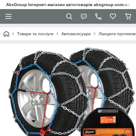
AksGroup Інтернет-магазин автотоварів aksgroup.com.ua
Товари та послуги
Автоаксесуари
Ланцюги протиков