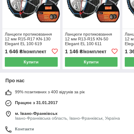
Ланцюги протиковзання
Ланцюги протиковзання
Ланц
12 мм R15-R17 KN-130
12 мм R13-R15 KN-50
12 м
Elegant EL 100 619
Elegant EL 100 611
Eleg
1 646
1 146
1 3
₴/комплект
₴/комплект
Купити
Купити
Про нас
99% позитивних з 400 відгуків за рік
Працює з 31.01.2017
м. Івано-Франківськ
Івано-Франківська область, Івано-Франківськ, Україна
Контакти