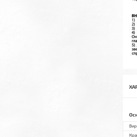
ХА
Ос
Вир
Кра