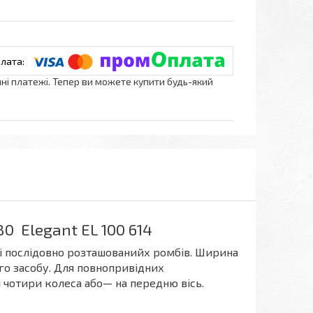
нні платежі. Тепер ви можете купити будь-який
 Elegant EL 100 614
ді послідовно розташованийх ромбів. Ширина
ого засобу. Для повнопривідних
 чотири колеса або— на передню вісь.