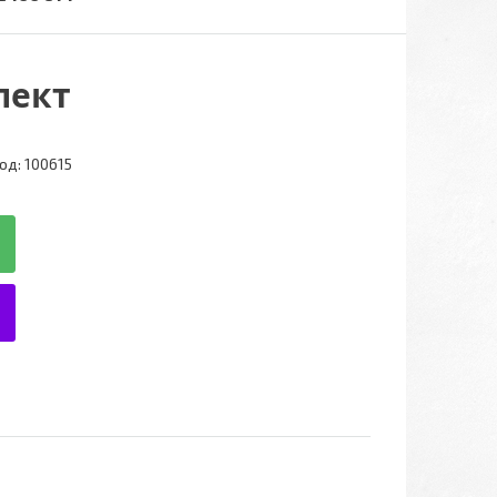
лект
од:
100615