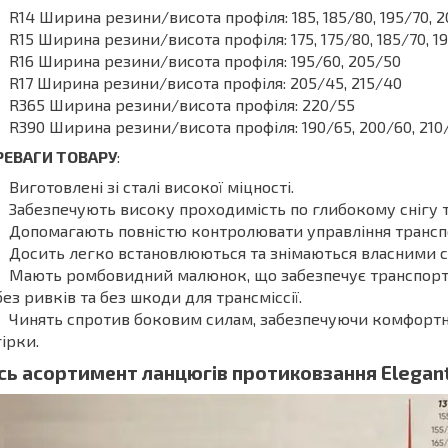
R14 Ширина резини/висота профіля: 185, 185/80, 195/70
R15 Ширина резини/висота профіля: 175, 175/80, 185/70, 1
R16 Ширина резини/висота профіля: 195/60, 205/50
R17 Ширина резини/висота профіля: 205/45, 215/40
R365 Ширина резини/висота профіля: 220/55
R390 Ширина резини/висота профіля: 190/65, 200/60, 210
РЕВАГИ ТОВАРУ
:
Виготовлені зі сталі високої міцності.
Забезпечують високу проходимість по глибокому снігу 
Допомагають повністю контролювати управління трансп
Досить легко встановлюються та знімаються власними 
Мають ромбовидний малюнок, що забезпечує транспортн
без ривків та без шкоди для трансміссії.
Чинять спротив боковим силам, забезпечуючи комфортни
гірки.
сь асортимент ланцюгів протиковзання Elegant 