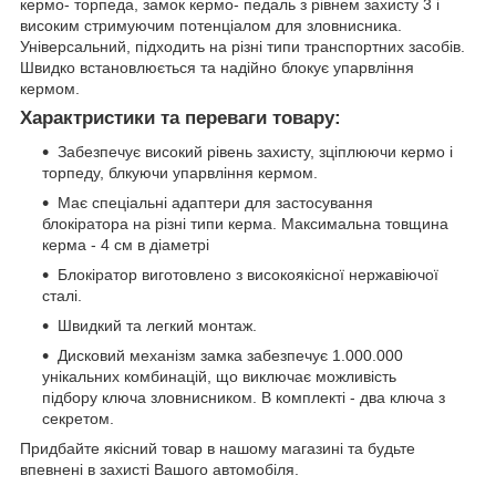
кермо- торпеда, замок кермо- педаль з рівнем захисту 3 і
високим стримуючим потенціалом для зловнисника.
Універсальний, підходить на різні типи транспортних засобів.
Швидко встановлюється та надійно блокує упарвління
кермом.
Характристики та переваги товару:
Забезпечує високий рівень захисту, зціплюючи кермо і
торпеду, блкуючи упарвління кермом.
Має спеціальні адаптери для застосування
блокіратора на різні типи керма. Максимальна товщина
керма - 4 см в діаметрі
Блокіратор виготовлено з високоякісної нержавіючої
сталі.
Швидкий та легкий монтаж.
Дисковий механізм замка забезпечує 1.000.000
унікальних комбинацій, що виключає можливість
підбору ключа зловнисником. В комплекті - два ключа з
секретом.
Придбайте якісний товар в нашому магазині та будьте
впевнені в захисті Вашого автомобіля.