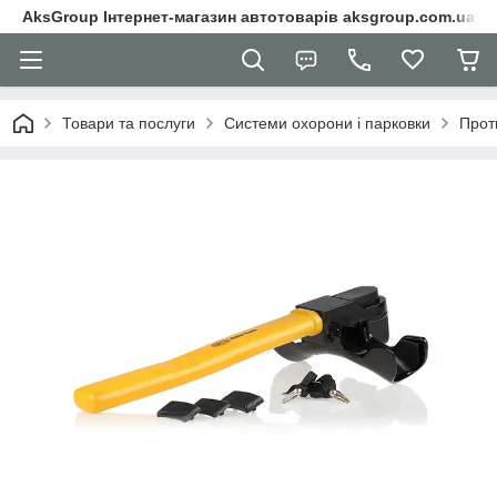
AksGroup Інтернет-магазин автотоварів aksgroup.com.ua
Товари та послуги
Системи охорони і парковки
Прот