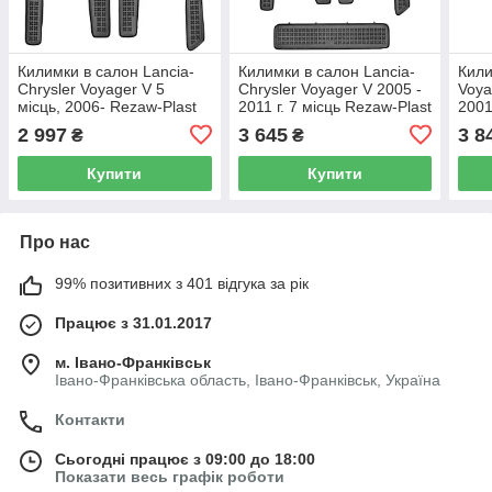
Килимки в салон Lancia-
Килимки в салон Lancia-
Кили
Chrysler Voyager V 5
Chrysler Voyager V 2005 -
Voya
місць, 2006- Rezaw-Plast
2011 г. 7 місць Rezaw-Plast
2001
RP 203701A
RP 203701
203
2 997
3 645
3 8
₴
₴
Купити
Купити
Про нас
99% позитивних з 401 відгука за рік
Працює з 31.01.2017
м. Івано-Франківськ
Івано-Франківська область, Івано-Франківськ, Україна
Контакти
Сьогодні працює з 09:00 до 18:00
Показати весь графік роботи