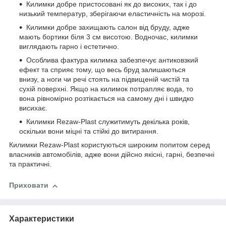
Килимки добре пристосовані як до високих, так і до
низький температур, зберігаючи еластичність на морозі.
Килимки добре захищають салон від бруду, адже
мають бортики біля 3 см висотою. Водночас, килимки
виглядають гарно і естетично.
Особлива фактура килимка забезпечує антиковзкий
ефект та сприяє тому, що весь бруд залишаються
внизу, а ноги чи речі стоять на підвищеній чистій та
сухій поверхні. Якщо на килимок потрапляє вода, то
вона рівномірно розтікається на самому дні і швидко
висихає.
Килимки Rezaw-Plast служитимуть декілька років,
оскільки вони міцні та стійкі до витирання.
Килимки Rezaw-Plast користуються широким попитом серед
власників автомобілів, адже вони дійсно якісні, гарні, безпечні
та практичні.
Приховати
Характеристики