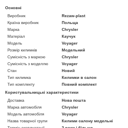
Основні
Виробник
Rezaw-plast
Країна виробник
Польща
Марка
Chrysler
Матеріал
Каучук
Модель
Voyager
Розмір килимків
Модельний
Сумісність з маркою
Chrysler
Сумісність з моделлю
Voyager
Стан
Новий
Тип килимка
Килимки в салон
Тип комплекту
Повний комплект
Користувальницькі характеристики
Доставка
Нова пошта
Марка автомобіля
Chrysler
Модель автомобіля
Voyager
Назва товарної групи
Килими салону модельні
Термін експлуатації
2 роки і більше