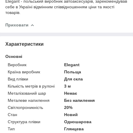
Elegant - польський виробник автоаксесуарів, зарекомендував
себе в Україні відмінним співвідношенням ціни та якості
товарів.
Приховати
Характеристики
Основні
Виробник
Elegant
Країна виробник
Польща
Вид плівки
Для скла
Кількість метрів в рулоні
3 м
Металізований шар
Немає
Металеве напилення
Без напилення
Світлопроникність
20%
Стан
Новий
Структура плівки
Одношарова
Тип
Глянцева