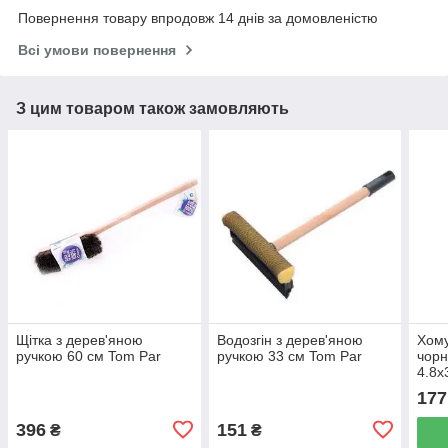
Повернення товару впродовж 14 днів за домовленістю
Всі умови повернення
З цим товаром також замовляють
Щітка з дерев'яною
Водозгін з дерев'яною
Хому
ручкою 60 см Tom Par
ручкою 33 см Tom Par
чорн
4.8х
177
396
151
₴
₴