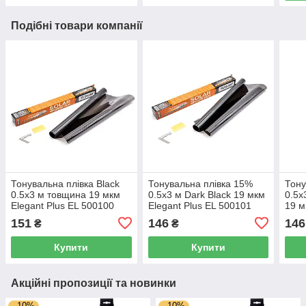
Подібні товари компанії
Тонувальна плівка Black
Тонувальна плівка 15%
Тону
0.5х3 м товщина 19 мкм
0.5х3 м Dark Black 19 мкм
0.5х
Elegant Plus EL 500100
Elegant Plus EL 500101
19 м
500 
151
146
146
₴
₴
Купити
Купити
Акційні пропозиції та новинки
–10%
–10%