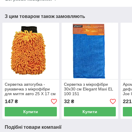
З цим товаром також замовляють
Серветка автогубка -
Серветка з мікрофібри
Аром
рукавичка з мікрофібри
30x30 см Elegant Maxi EL
дефл
для миття авто 25 Х 17 см
100 151
Joe 
Elegant Maxi EL 100 153
LJL
147
32
221
₴
₴
Купити
Купити
Подібні товари компанії