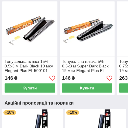
Тонувальна плівка 15%
Тонувальна плівка 5%
Тону
0.5х3 м Dark Black 19 мкм
0.5х3 м Super Dark Black
0.75
Elegant Plus EL 500101
19 мкм Elegant Plus EL
19 м
500 102
500
146
146
263
₴
₴
Купити
Купити
Акційні пропозиції та новинки
–10%
–10%