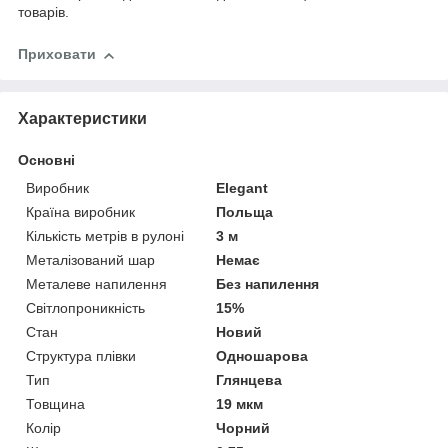
товарів.
Приховати
Характеристики
Основні
Виробник
Elegant
Країна виробник
Польща
Кількість метрів в рулоні
3 м
Металізований шар
Немає
Металеве напилення
Без напилення
Світлопроникність
15%
Стан
Новий
Структура плівки
Одношарова
Тип
Глянцева
Товщина
19 мкм
Колір
Чорний