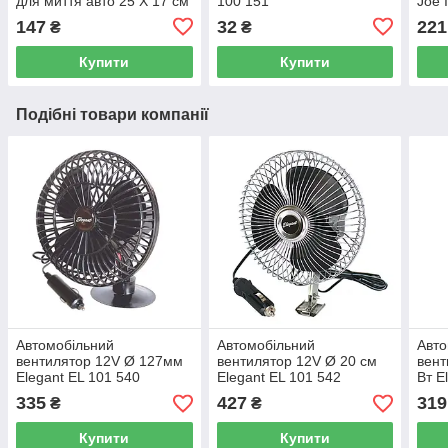
для миття авто 25 Х 17 см
100 151
Joe 
Elegant Maxi EL 100 153
LJL
147
32
221
₴
₴
Купити
Купити
Подібні товари компанії
Автомобільний
Автомобільний
Авто
вентилятор 12V Ø 127мм
вентилятор 12V Ø 20 см
вент
Elegant EL 101 540
Elegant EL 101 542
Вт E
553
335
427
319
₴
₴
Купити
Купити