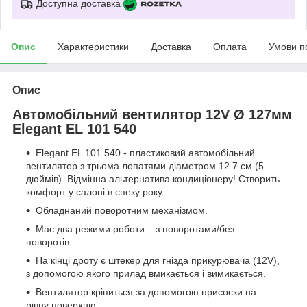
Доступна доставка
Опис
Характеристики
Доставка
Оплата
Умови п
Опис
Автомобільний вентилятор 12V Ø 127мм
Elegant EL 101 540
Elegant EL 101 540 - пластиковий автомобільний
вентилятор з трьома лопатями діаметром 12.7 см (5
дюймів). Відмінна альтернатива кондиціонеру! Створить
комфорт у салоні в спеку року.
Обладнаний поворотним механізмом.
Має два режими роботи – з поворотами/без
поворотів.
На кінці дроту є штекер для гнізда прикурювача (12V),
з допомогою якого прилад вмикається і вимикається.
Вентилятор кріпиться за допомогою присоски на
рівну поверхню.