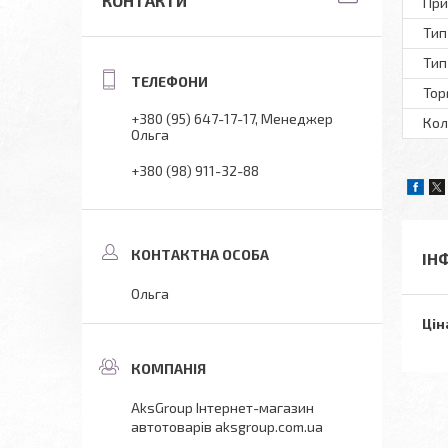
КОНТАКТИ
При
Тип
Тип
Тор
+380 (95) 647-17-17
Менеджер
Кол
Ольга
+380 (98) 911-32-88
ІН
Ольга
Цін
AksGroup Інтернет-магазин
автотоварів aksgroup.com.ua