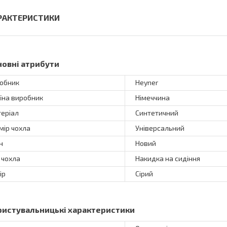
РАКТЕРИСТИКИ
новні атрибути
обник
Heyner
їна виробник
Німеччина
еріал
Синтетичний
мір чохла
Універсальний
н
Новий
 чохла
Накидка на сидіння
ір
Сірий
ристувальницькі характеристики