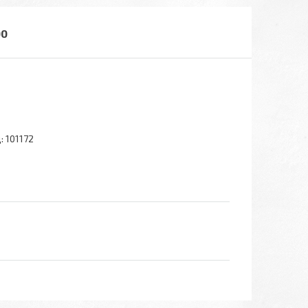
00
:
101172