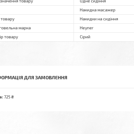
значення товару
Одне сидіння
Накидка масажер
 товару
Накидки на сидіння
говельна марка
Heyner
ір товару
Сірий
ФОРМАЦІЯ ДЛЯ ЗАМОВЛЕННЯ
а:
725 ₴