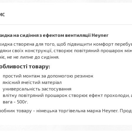
идка на сидіння з ефектом вентиляції Heyner
идка створена для того, щоб підвищити комфорт перебув
дяки своїх конструкції, створює повітряний прошарок між
ніє, не не липне до сидіння.
обливості товару:
простий монтаж за допомогою резинок
якісний ячеїстий матеріал
универсальність застосування
влітку повітряний прошарок створює ефект прохолоди, а
вага - 500г.
обник товару - німецька торгівельна марка Heyner. Проду