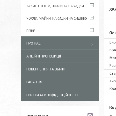
ЗАХИСНІ ТЕНТИ, ЧОХЛИ ТА НАКИДКИ
ХА
ЧОХЛИ, МАЙКИ, НАКИДКИ НА СИДІННЯ
РІЗНЕ
Ос
Вир
ПРО НАС
Кра
АКЦІЙНІ ПРОПОЗИЦІЇ
Мат
Роз
ПОВЕРНЕННЯ ТА ОБМІН
Ста
Тип
ГАРАНТІЯ
Кол
ПОЛІТИКА КОНФІДЕНЦІЙНОСТІ
Ко