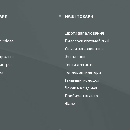
АРИ
НАШІ ТОВАРИ
и
Дроти запалювання
окрісла
Пилососи автомобільні
Свічки запалювання
тральні
Зчеплення
истрої
Тенти для авто
ри
Тепловентилятори
Гальмівні колодки
Чохли на сидіння
Прибирання авто
Фари