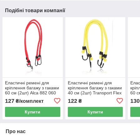
Подібні товари компанії
Еластичні ремені для
Еластичні ремені для
Елас
кріплення багажу з гаками
кріплення багажу з гаками
кріп
60 см (2шт) Alca 882 060
40 см (2шт) Transport Flex
60 с
червоного кольору
Alca 882 040 жовтого
черв
127
122
130
₴/комплект
₴
кольору
Купити
Купити
Про нас