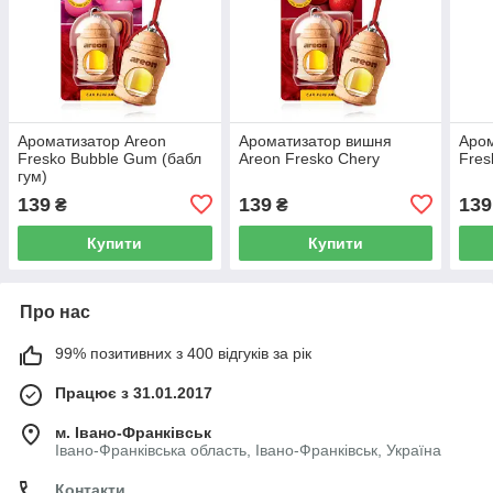
Ароматизатор Areon
Ароматизатор вишня
Аром
Fresko Bubble Gum (бабл
Areon Fresko Chery
Fres
гум)
139
139
139
₴
₴
Купити
Купити
Про нас
99% позитивних з 400 відгуків за рік
Працює з 31.01.2017
м. Івано-Франківськ
Івано-Франківська область, Івано-Франківськ, Україна
Контакти