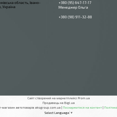
ківська область, Івано-
+380 (95) 647-17-17
, Україна
Менеджер Ольга
+380 (98) 911-32-88
Сайт створений на маркетплейсі
Prom.ua
Продавець на Bigl.ua
AksGroup Інтернет-магазин автотоварів aksgroup.com.ua |
Поскаржитися на контент
|
Політика
Select Language
▼