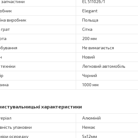
 запчастини
EL 511026/1
обник
Elegant
їна виробник
Польща
 грат
Сітка
ота
200 мм
бування
Не вимагається
н
Новий
 техніки
Легковий автомобіль
ір
Чорний
рина
1000 мм
ристувальницькі характеристики
еріал
Алюміній
вність упаковки
Немає
міри осередку
5х12мм