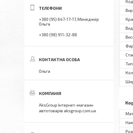
Код
Вир
Кра
+380 (95) 647-17-17
Менеджер
Ольга
Вид
+380 (98) 911-32-88
Вис
Фар
Ста
Тип
Ольга
Кол
Ши
Ко
AksGroup Інтернет-магазин
автотоварів aksgroup.com.ua
Мат
Ная
Роз