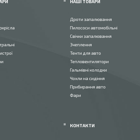
АРИ
НАШІ ТОВАРИ
и
Дроти запалювання
окрісла
Пилососи автомобільні
Свічки запалювання
тральні
Зчеплення
истрої
Тенти для авто
ри
Тепловентилятори
Гальмівні колодки
Чохли на сидіння
Прибирання авто
Фари