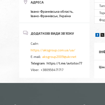
Тип
Івано-Франківська область,
Тор
Івано-Франківськ, Україна
Фор
https://aksgroup.com.ua/ua/
ІН
aksgroup2009@ukr.net
https://t.me/avtotov77
Цін
+380956471717