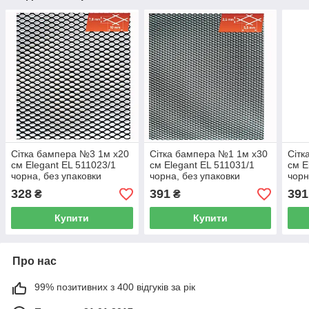
Сітка бампера №3 1м х20
Сітка бампера №1 1м х30
Сітк
см Elegant EL 511023/1
см Elegant EL 511031/1
см E
чорна, без упаковки
чорна, без упаковки
чорн
328
391
391
₴
₴
Купити
Купити
Про нас
99% позитивних з 400 відгуків за рік