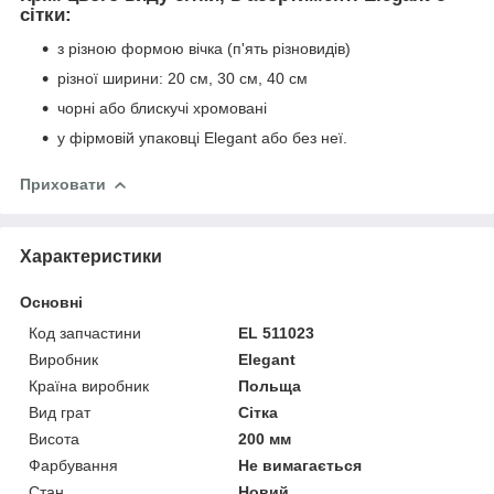
сітки:
з різною формою вічка (п'ять різновидів)
різної ширини: 20 см, 30 см, 40 см
чорні або блискучі хромовані
у фірмовій упаковці Elegant або без неї.
Приховати
Характеристики
Основні
Код запчастини
EL 511023
Виробник
Elegant
Країна виробник
Польща
Вид грат
Сітка
Висота
200 мм
Фарбування
Не вимагається
Стан
Новий