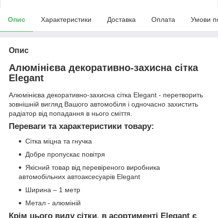
Опис
Характеристики
Доставка
Оплата
Умови п
Опис
Алюмінієва декоративно-захисна сітка
Elegant
Алюмінієва декоративно-захисна сітка Elegant - перетворить
зовнішній вигляд Вашого автомобіля і одночасно захистить
радіатор від попадання в нього сміття.
Переваги та характеристики товару:
Сітка міцна та гнучка
Добре пропускає повітря
Якісний товар від перевіреного виробника
автомобільних автоаксесуарів Elegant
Ширина – 1 метр
Метал - алюміній
Крім цього виду сітки, в асортименті Elegant є