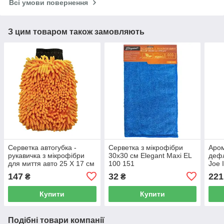
Всі умови повернення
З цим товаром також замовляють
Серветка автогубка -
Серветка з мікрофібри
Аром
рукавичка з мікрофібри
30x30 см Elegant Maxi EL
дефл
для миття авто 25 Х 17 см
100 151
Joe 
Elegant Maxi EL 100 153
LJL
147
32
221
₴
₴
Купити
Купити
Подібні товари компанії