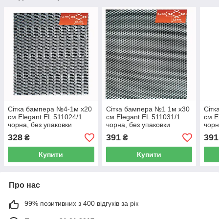
Сітка бампера №4-1м х20
Сітка бампера №1 1м х30
Сітк
см Elegant EL 511024/1
см Elegant EL 511031/1
см E
чорна, без упаковки
чорна, без упаковки
чорн
328
391
391
₴
₴
Купити
Купити
Про нас
99% позитивних з 400 відгуків за рік