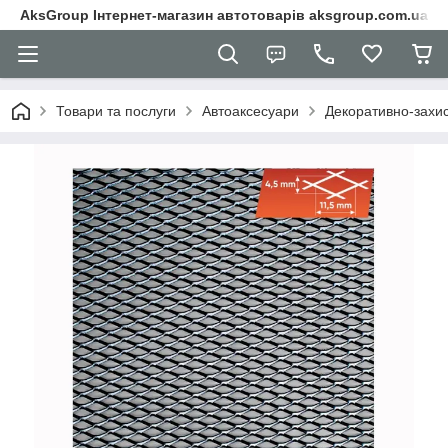
AksGroup Інтернет-магазин автотоварів aksgroup.com.ua
Товари та послуги
Автоаксесуари
Декоративно-захисн