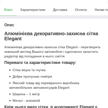
Опис
Характеристики
Доставка
Оплата
Умови п
Опис
Алюмінієва декоративно-захисна сітка
Elegant
Алюмінієва декоративно-захисна сітка Elegant - перетворить
зовнішній вигляд Вашого автомобіля і одночасно захистить
радіатор від попадання в нього сміття.
Переваги та характеристики товару:
Сітка міцна та гнучка
Добре пропускає повітря
Якісний товар від перевіреного виробника
автомобільних автоаксесуарів Elegant
Ширина – 1 метр
Метал - алюміній
Крім цього виду сітки, в асортименті Elegant є