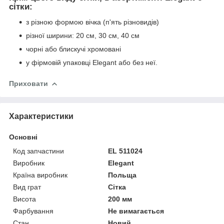
сітки:
з різною формою вічка (п'ять різновидів)
різної ширини: 20 см, 30 см, 40 см
чорні або блискучі хромовані
у фірмовій упаковці Elegant або без неї.
Приховати
Характеристики
Основні
Код запчастини
EL 511024
Виробник
Elegant
Країна виробник
Польща
Вид грат
Сітка
Висота
200 мм
Фарбування
Не вимагається
Стан
Новий