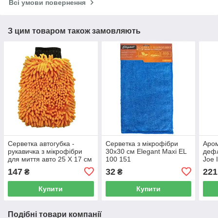
Всі умови повернення
З цим товаром також замовляють
Серветка автогубка -
Серветка з мікрофібри
Аром
рукавичка з мікрофібри
30x30 см Elegant Maxi EL
дефл
для миття авто 25 Х 17 см
100 151
Joe 
Elegant Maxi EL 100 153
LJL
147
32
221
₴
₴
Купити
Купити
Подібні товари компанії