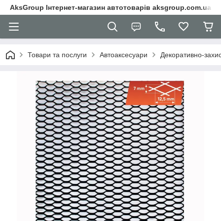
AksGroup Інтернет-магазин автотоварів aksgroup.com.ua
Товари та послуги
Автоаксесуари
Декоративно-захисн