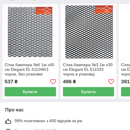
Сітка бампера №6 1м х40
Сітка бампера №3 1м х30
Сітк
см Elegant EL 511046/1
см Elegant EL 511033
см E
чорна, без упаковки
чорна в упаковці
чорн
537
496
391
₴
₴
Купити
Купити
Про нас
99% позитивних з 400 відгуків за рік