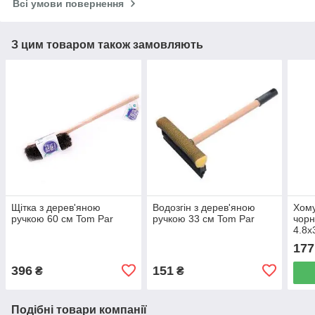
Всі умови повернення
З цим товаром також замовляють
Щітка з дерев'яною
Водозгін з дерев'яною
Хому
ручкою 60 см Tom Par
ручкою 33 см Tom Par
чорн
4.8х
177
396
151
₴
₴
Подібні товари компанії