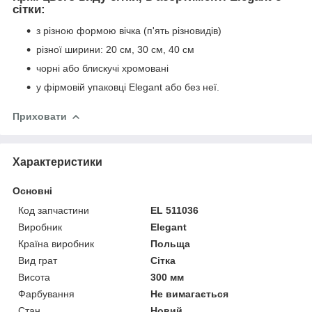
сітки:
з різною формою вічка (п'ять різновидів)
різної ширини: 20 см, 30 см, 40 см
чорні або блискучі хромовані
у фірмовій упаковці Elegant або без неї.
Приховати
Характеристики
Основні
Код запчастини
EL 511036
Виробник
Elegant
Країна виробник
Польща
Вид грат
Сітка
Висота
300 мм
Фарбування
Не вимагається
Стан
Новий