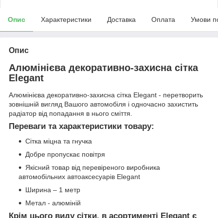
Опис
Характеристики
Доставка
Оплата
Умови п
Опис
Алюмінієва декоративно-захисна сітка
Elegant
Алюмінієва декоративно-захисна сітка Elegant - перетворить
зовнішній вигляд Вашого автомобіля і одночасно захистить
радіатор від попадання в нього сміття.
Переваги та характеристики товару:
Сітка міцна та гнучка
Добре пропускає повітря
Якісний товар від перевіреного виробника
автомобільних автоаксесуарів Elegant
Ширина – 1 метр
Метал - алюміній
Крім цього виду сітки, в асортименті Elegant є