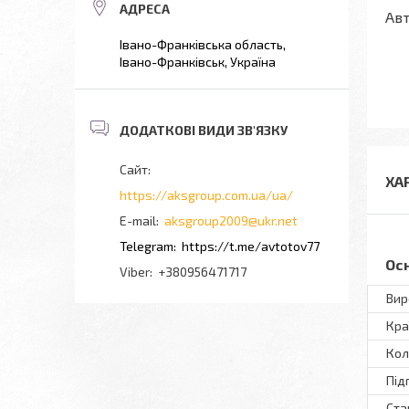
Авт
Івано-Франківська область,
Івано-Франківськ, Україна
ХА
https://aksgroup.com.ua/ua/
aksgroup2009@ukr.net
https://t.me/avtotov77
Ос
+380956471717
Вир
Кра
Кол
Під
Ста