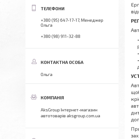
Ерг
ві
+380 (95) 647-17-17
Менеджер
РЕ
Ольга
Авт
+380 (98) 911-32-88
Ольга
УС
Авт
щоб
крі
авт
AksGroup Інтернет-магазин
дит
автотоварів aksgroup.com.ua
доп
При
зах