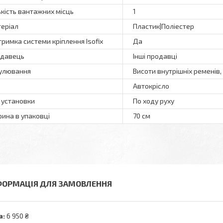
ькість вантажних місць
1
еріал
Пластик|Поліестер
тримка системи кріплення Isofix
Да
давець
Інші продавці
улювання
Висоти внутрішніх ременів,
Автокрісло
 установки
По ходу руху
ина в упаковці
70 см
ФОРМАЦІЯ ДЛЯ ЗАМОВЛЕННЯ
а:
6 950 ₴