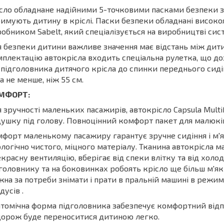
сло обладнане надійними 5-точковими пасками безпеки з
имують дитину в кріслі. Паски безпеки обладнані висок
обником Sabelt, який спеціалізується на виробництві сис
 безпеки дитини важливе значення має відстань між дити
плектацію автокрісла входить спеціальна рулетка, що до
 підголовника дитячого крісла до спинки переднього сиді
а не менше, ніж 55 см.
МФОРТ:
 зручності маленьких пасажирів, автокрісло Capsula Mult
ушку під голову. Повноцінний комфорт пакет для малюків
форт маленькому пасажиру гарантує зручне сидіння і м'я
логічно чистого, міцного матеріалу. Тканина автокрісла м
красну вентиляцію, вберігає від спеки влітку та від хол
головнику та на боковинках робоять крісло ще більш м'я
на за потреби знімати і прати в пральній машині в режим
дусів .
томічна форма підголовника забезпечує комфортний відпо
орож буде переноситися дитиною легко.