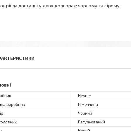
окрісла доступні у двох кольорах: чорному та сірому.
РАКТЕРИСТИКИ
новні
обник
Heyner
їна виробник
Німеччина
ір
Чорний
головник
Регульований
н
Новий