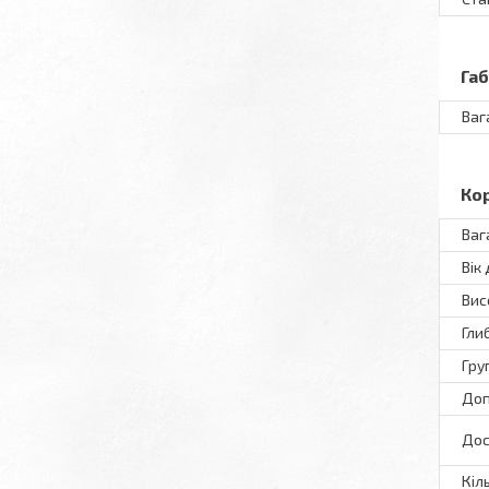
Га
Ваг
Ко
Ваг
Вік
Вис
Гли
Гру
Доп
Дос
Кіл