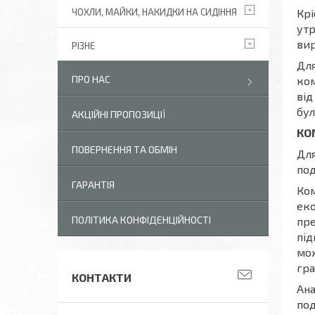
Крі
ЧОХЛИ, МАЙКИ, НАКИДКИ НА СИДІННЯ
утр
вир
РІЗНЕ
Для
ПРО НАС
ком
від
бул
АКЦІЙНІ ПРОПОЗИЦІЇ
КО
ПОВЕРНЕННЯ ТА ОБМІН
Для
под
ГАРАНТІЯ
Ком
еко
ПОЛІТИКА КОНФІДЕНЦІЙНОСТІ
пре
під
мож
гра
КОНТАКТИ
Ана
под