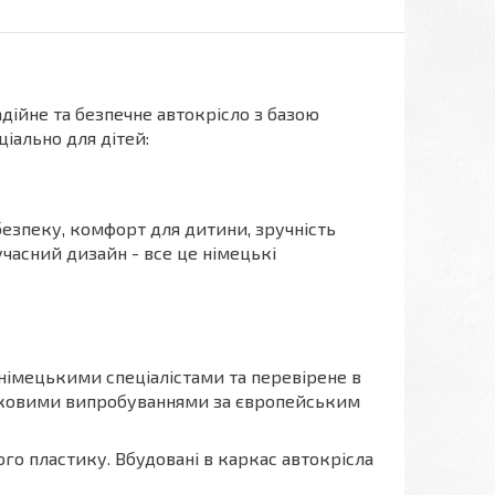
дійне та безпечне автокрісло з базою
іально для дітей:
безпеку, комфорт для дитини, зручність
сучасний дизайн - все це німецькі
 німецькими спеціалістами та перевірене в
язковими випробуваннями за європейським
го пластику. Вбудовані в каркас автокрісла