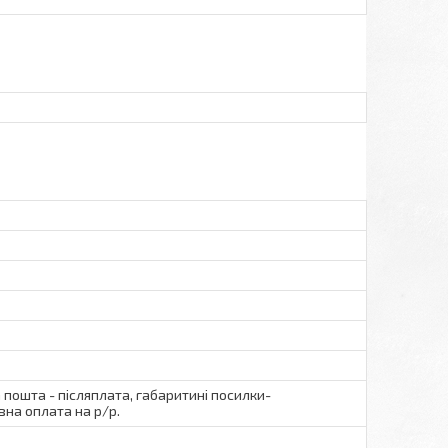
а пошта - післяплата, габаритині посилки-
вна оплата на р/р.