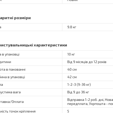
баритні розміри
а
9.8 кг
ристувальницькі характеристики
а в упаковці
10 кг
 дитини
Від 9 місяців до 12 років
ота в пакованні
40 см
бина в упаковці
42 см
па
1-2-3 (9-36 кг)
устима вага
Від 9 до 36 кг
Відправка 1-2 роб. дні, Нов
тавка/Оплата
передплата, Укрпошта - по
ькість точок кріплення
5