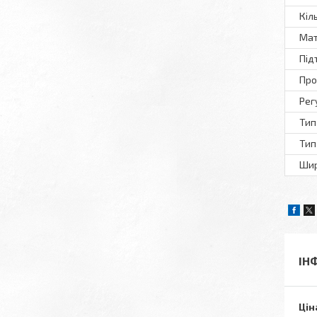
Кіл
Мат
Під
Про
Рег
Тип
Тип
Шир
ІН
Цін