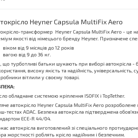
токрісло Heyner Capsula MultiFix Aero
окрісло-трансформер Heyner Capsula MultiFix Aero - це на
міум якості від німецього бренду Heyner. Призначене спец
віком від 9 місяців до 12 років
вагою від 9 до 36 кг.
, що турботливі батьки шукають при виборі автокрісла - 
ористання, високу якість та надійність, універсальність, 
робники вітлили у своєму товарі.
ЗПЕКА:
сло обладнане системою кріплення ISOFIX і TopTether.
яче автокрісло Heyner Capsula MultiFix Aero розроболене
ш-тестах ADAC. Безпека автокрісла підтверджена обов'
ндартом ECE-R 44/04.
кас автокрісла виготовлений зі спеціального протиударно
ра жорсткості роблять крісло надійним і безпечним.