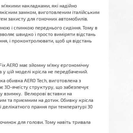
 м'якими накладками, які надійно
оякісним замком, виготовленим італійським
тем захисту для гоночних автомобилів.
ною і спинкою переднього сидіння. Тому в
зволяє швидко і просто виміряти відстань
ння, і проконтролювати, щоб ця відстань
iFix AERO має зйомну м'яку ергономічну
 у цій моделі крісла не передбачений.
ка обивка AERO Tech, виготовлена з
ає 3D-ячеїсту структуру, що забезпечує
оду взимку. Велюрові вставки на
ким та приємним на дотик. Обивку крісла
і делікатного прання при температурі 30
чинок для голови. Тому навіть тривала