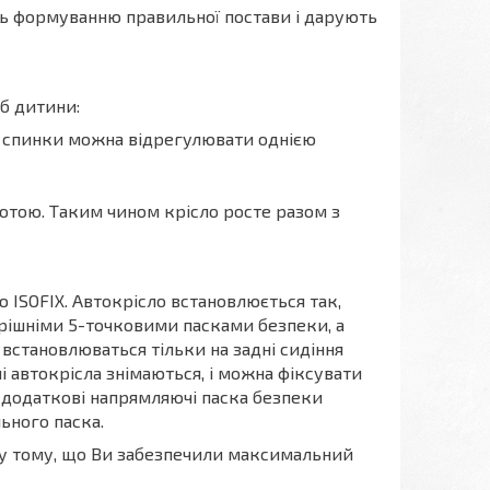
ть формуванню правильної постави і дарують
еб дитини:
у спинки можна відрегулювати однією
сотою. Таким чином крісло росте разом з
 ISOFIX. Автокрісло встановлюється так,
рішніми 5-точковими пасками безпеки, а
е встановлюваться тільки на задні сидіння
і автокрісла знімаються, і можна фіксувати
додаткові напрямляючі паска безпеки
ьного паска.
 у тому, що Ви забезпечили максимальний