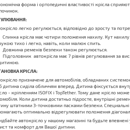
ономічна форма і ортопедичні властивості крісла сприяю
дпочинок.
ГУЛЮВАННЯ:
окрісло легко регулюється, відповідно до зросту та потр
Спинка крісла має чотири положення нахилу. Кут нахил
рукою тихо і легко, навіть, коли малюк спить.
Довжина ременів безпеки також регулюється.
Підголовник автокрісла має 7 рівнів регулювання за ви
дитиною.
ТАНОВКА КРІСЛА:
окрісло призначене для автомобілів, обладнаних системою
 дитина сиділа обличчям вперед. Дитина фіксується внут
сло - кріпленням ISOFIX і TopTether. Тому дане крісло мож
омобіля. Коли дитина достатньо підросте, внутрішні ремен
ину штатними 3-точковими пасками безпеки. Специальні 
омагають оптимально відрегулювати положення діагонал
дбайте автокрісло у нашому магазині та будьте впевнені
ист та комфорт для Вашої дитини.