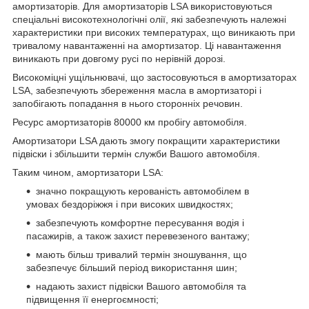
амортизаторів. Для амортизаторів LSA використовуються
спеціальні високотехнологічні олії, які забезпечують належні
характеристики при високих температурах, що виникають при
тривалому навантаженні на амортизатор. Ці навантаження
виникають при довгому русі по нерівній дорозі.
Високоміцні ущільнювачі, що застосовуються в амортизаторах
LSA, забезпечують збереження масла в амортизаторі і
запобігають попадання в нього сторонніх речовин.
Ресурс амортизаторів 80000 км пробігу автомобіля.
Амортизатори LSA дають змогу покращити характеристики
підвіски і збільшити термін служби Вашого автомобіля.
Таким чином, амортизатори LSA:
значно покращують керованість автомобілем в
умовах бездоріжжя і при високих швидкостях;
забезпечують комфортне пересування водія і
пасажирів, а також захист перевезеного вантажу;
мають більш тривалий термін зношування, що
забезпечує більший період використання шин;
надають захист підвіски Вашого автомобіля та
підвищення її енергоємності;