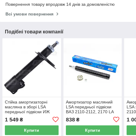
Повернення товару впродовж 14 днів за домовленістю
Всі умови повернення
Подібні товари компанії
Стійка амортизаторні
Амортизатор масляний
Амо
масляна в зборі LSA
LSA передньої підвіски
LSA 
передньої підвіски ИЖ
ВАЗ 2110-2112, 2170 LA
2110
2126 Ода, 2717 LA 2126-
2110-2905002
291
1 549
838
1 0
₴
₴
2905010-72
Купити
Купити