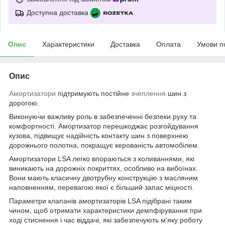
Доступна доставка
Опис
Характеристики
Доставка
Оплата
Умови п
Опис
Амортизатори
підтримують постійне
зчеплення
шин з
дорогою.
Виконуючи важливу роль в забезпеченні безпеки руху та
комфортності. Амортизатор перешкоджає розгойдування
кузова, підвищує надійність контакту шин з поверхнею
дорожнього полотна, покращує керованість автомобілем.
Амортизатори LSA легко впораються з коливаннями, які
виникають на дорожніх покриттях, особливо на вибоїнах.
Вони мають класичну двотрубну конструкцію з масляним
наповненням, перевагою якої є більший запас міцності.
Параметри клапанів амортизаторів LSA підібрані таким
чином, щоб отримати характеристики демпфірування при
ході стиснення і час віддачі, які забезпечують м'яку роботу