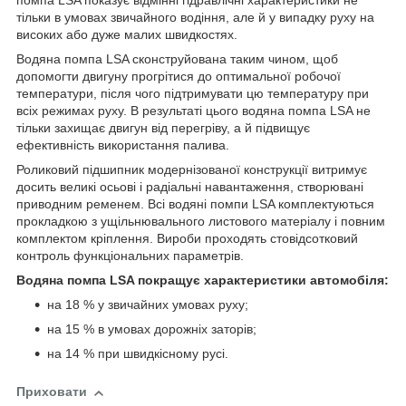
помпа LSA показує відмінні гідравлічні характеристики не
тільки в умовах звичайного водіння, але й у випадку руху на
високих або дуже малих швидкостях.
Водяна помпа LSA сконструйована таким чином, щоб
допомогти двигуну прогрітися до оптимальної робочої
температури, після чого підтримувати цю температуру при
всіх режимах руху. В результаті цього водяна помпа LSA не
тільки захищає двигун від перегріву, а й підвищує
ефективність використання палива.
Роликовий підшипник модернізованої конструкції витримує
досить великі осьові і радіальні навантаження, створювані
приводним ременем. Всі водяні помпи LSA комплектуються
прокладкою з ущільнювального листового матеріалу і повним
комплектом кріплення. Вироби проходять стовідсотковий
контроль функціональних параметрів.
Водяна помпа LSA покращує характеристики автомобіля:
на 18 % у звичайних умовах руху;
на 15 % в умовах дорожніх заторів;
на 14 % при швидкісному русі.
Приховати