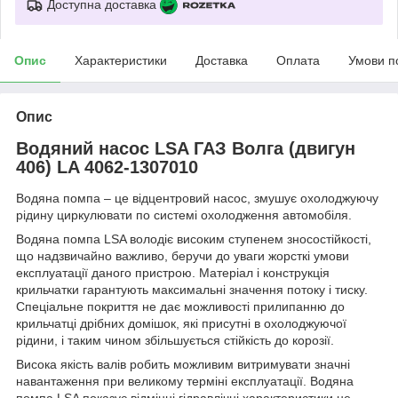
Доступна доставка
Опис
Характеристики
Доставка
Оплата
Умови п
Опис
Водяний насос LSA ГАЗ Волга (двигун
406) LA 4062-1307010
Водяна помпа – це відцентровий насос, змушує охолоджуючу
рідину циркулювати по системі охолодження автомобіля.
Водяна помпа LSA володіє високим ступенем зносостійкості,
що надзвичайно важливо, беручи до уваги жорсткі умови
експлуатації даного пристрою. Матеріал і конструкція
крильчатки гарантують максимальні значення потоку і тиску.
Спеціальне покриття не дає можливості прилипанню до
крильчатці дрібних домішок, які присутні в охолоджуючої
рідини, і таким чином збільшується стійкість до корозії.
Висока якість валів робить можливим витримувати значні
навантаження при великому терміні експлуатації. Водяна