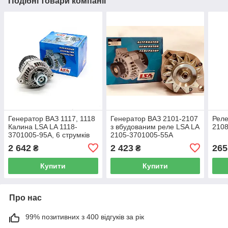
Подібні товари компанії
Генератор ВАЗ 1117, 1118
Генератор ВАЗ 2101-2107
Реле
Калина LSA LA 1118-
з вбудованим реле LSA LA
2108
3701005-95А, 6 струмків
2105-3701005-55A
2 642
2 423
265
₴
₴
Купити
Купити
Про нас
99% позитивних з 400 відгуків за рік