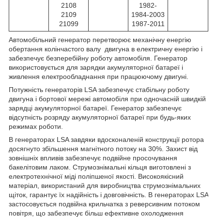
2108
1982-
2109
1984-2003
21099
1987-2011
Автомобільний генератор перетворює механічну енергію
обертання колінчастого валу двигуна в електричну енергію і
забезпечує безперебійну роботу автомобіля. Генератор
використовується для зарядки акумуляторної батареї і
живлення електрообладнання при працюючому двигуні.
Потужність генераторів LSA забезпечує стабільну роботу
двигуна і бортової мережі автомобіля при одночасній швидкій
зарядці акумуляторної батареї. Генератор забезпечує
відсутність розряду акумуляторної батареї при будь-яких
режимах роботи.
В генераторах LSA завдяки вдосконаленій конструкції ротора
досягнуто збільшення магнітного потоку на 30%. Захист від
зовнішніх впливів забезпечує подвійне просочування
бакелітовим лаком. Струмознімальні кільця виготовлені з
електротехнічної міді поліпшеної якості. Високоякісний
матеріал, використаний для виробництва струмознімальних
щіток, гарантує їх надійність і довговічність. В генераторах LSA
застосовується подвійна крильчатка з реверсивним потоком
повітря, що забезпечує більш ефективне охолодження