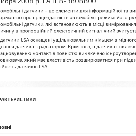
иора 2008 р. LA 1118-3808800
омобільні датчики – це елементи для інформаційної та ви
ормацією про працездатність автомобіля, режимі його руху,
омобільні датчики, які встановлюють в місці вимірюван
ичину в пропорційний електричний сигнал, який зчитуєть
 датчики LSA оснащені ущільнювальним кільцем з мідного
днання датчика з радіатором. Крім того, в датчиках вклю
ацьовуванню контактів повністю виключено іскроутворен
овнювача, який має властивість розширюватися при підв
ійність датчиків LSA.
РАКТЕРИСТИКИ
новні