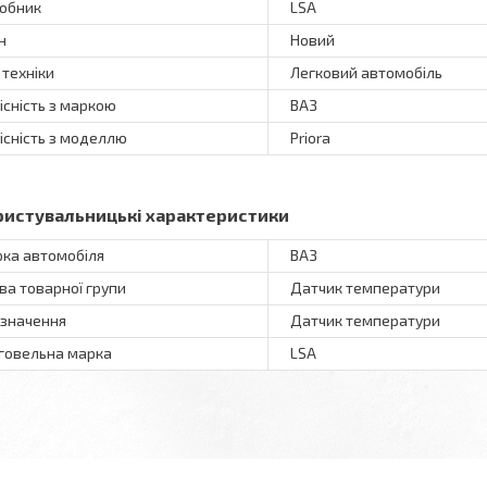
обник
LSA
н
Новий
 техніки
Легковий автомобіль
існість з маркою
ВАЗ
існість з моделлю
Priora
ристувальницькі характеристики
ка автомобіля
ВАЗ
ва товарної групи
Датчик температури
значення
Датчик температури
говельна марка
LSA