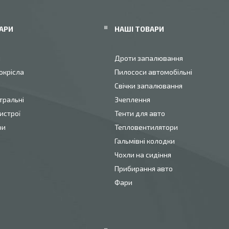
АРИ
НАШІ ТОВАРИ
и
Дроти запалювання
окрісла
Пилососи автомобільні
Свічки запалювання
тральні
Зчеплення
истрої
Тенти для авто
ри
Тепловентилятори
Гальмівні колодки
Чохли на сидіння
Прибирання авто
Фари