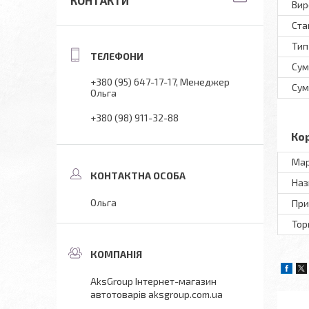
КОНТАКТИ
Вир
Ста
Тип
Сум
+380 (95) 647-17-17
Менеджер
Сум
Ольга
+380 (98) 911-32-88
Ко
Мар
Наз
Ольга
При
Тор
AksGroup Інтернет-магазин
автотоварів aksgroup.com.ua