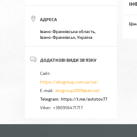
ІН
Цін
Івано-Франківська область,
Івано-Франківськ, Україна
https://aksgroup.com.ua/ua/
aksgroup2009@ukr.net
https://t.me/avtotov77
+380956471717