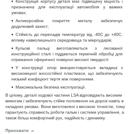
Конструкція корпусу деталі має підвищену міцність і
призначена для експлуатації автомобіля у важких
умовах;
Антикорозійне покриття металу забезпечує
додатковий захист;
Стійкість до перепадів температур від -40C до +40С,
впливу навколишнього середовища та мікроударів;
Кульові пальці виготовляються з легованої
конструкційної сталі і піддаються термічній обробці для
отримання сферичної поверхні високої твердості.
У конструкції опор використовуються вкладиші з
високоміцної зносостійкої пластмаси, що забезпечують
низький коефіцієнт тертя між поверхнями.
Максимальна безпека експлуатації.
В цілому, деталі ходової частини LSA відповідають високим
вимогам і забезпечують стійке положення на дорозі навіть в
складних умовах. Вони виготовлені з високою точністю, тому
гарантують справність роботи гальм і системи управління, а
також більш комфортний рух, надійність і динаміку.
Приховати