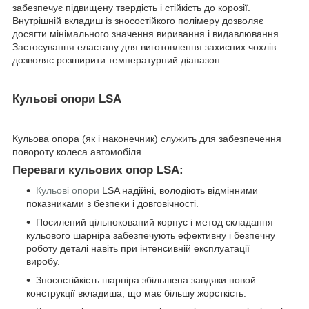
забезпечує підвищену твердість і стійкість до корозії.
Внутрішній вкладиш із зносостійкого полімеру дозволяє
досягти мінімального значення виривання і видавлювання.
Застосування еластану для виготовлення захисних чохлів
дозволяє розширити температурний діапазон.
Кульові опори LSA
Кульова опора (як і наконечник) служить для забезпечення
повороту колеса автомобіля.
Переваги кульових опор LSA:
Кульові опори
LSA надійні, володіють відмінними
показниками з безпеки і довговічності.
Посилений цільнокований корпус і метод складання
кульового шарніра забезпечують ефективну і безпечну
роботу деталі навіть при інтенсивній експлуатації
виробу.
Зносостійкість шарніра збільшена завдяки новой
конструкції вкладиша, що має більшу жорсткість.