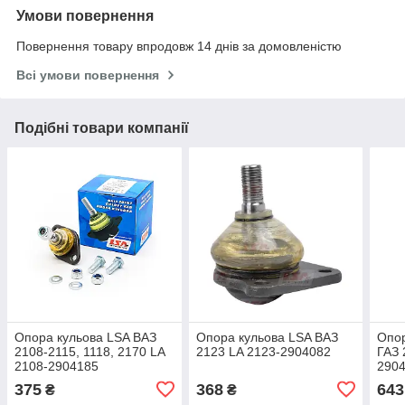
Умови повернення
Повернення товару впродовж 14 днів за домовленістю
Всі умови повернення
Подібні товари компанії
Опора кульова LSA ВАЗ
Опора кульова LSA ВАЗ
Опор
2108-2115, 1118, 2170 LA
2123 LA 2123-2904082
ГАЗ 
2108-2904185
290
375
368
643
₴
₴