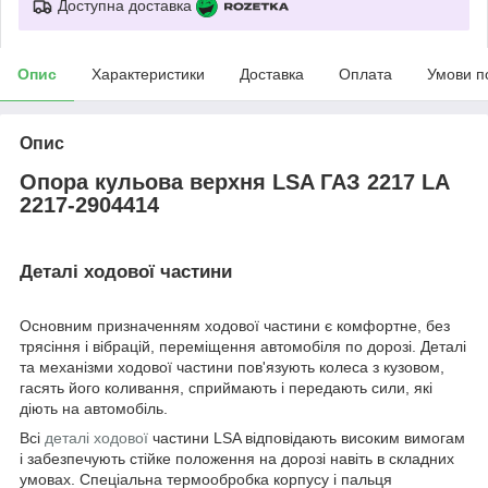
Доступна доставка
Опис
Характеристики
Доставка
Оплата
Умови п
Опис
Опора кульова верхня LSA ГАЗ 2217 LA
2217-2904414
Деталі ходової частини
Основним призначенням ходової частини є комфортне, без
трясіння і вібрацій, переміщення автомобіля по дорозі. Деталі
та механізми ходової частини пов'язують колеса з кузовом,
гасять його коливання, сприймають і передають сили, які
діють на автомобіль.
Всі
деталі ходової
частини LSA відповідають високим вимогам
і забезпечують стійке положення на дорозі навіть в складних
умовах. Спеціальна термообробка корпусу і пальця