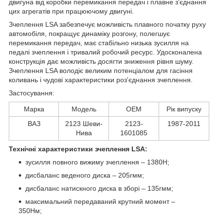
двигуна від коробки перемикання передач і плавне з'єднання
цих агрегатів при працюючому двигуні.
Зчеплення LSA забезпечує можливість плавного початку руху
автомобіля, покращує динаміку розгону, полегшує
перемикання передач, має стабільно низька зусилля на
педалі зчеплення і тривалий робочий ресурс. Удосконалена
конструкція дає можливість досягти зниження рівня шуму.
Зчеплення LSA володіє великим потенціалом для гасіння
коливань і чудові характеристики роз'єднання зчеплення.
Застосування:
Марка
Модель
ОЕМ
Рік випуску
ВАЗ
2123 Шеви-
2123-
1987-2011
Нива
1601085
Технічні характеристики зчеплення LSA:
зусилля повного вижиму зчеплення – 1380Н;
дисбаланс веденого диска – 205гмм;
дисбаланс натискного диска в зборі – 135гмм;
максимальний передаваний крутний момент –
350Нм;