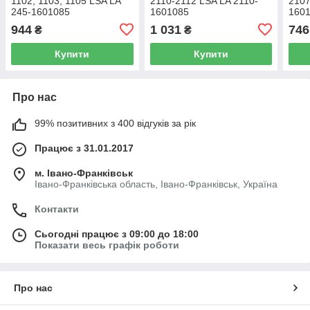
1102, 1103, 1105 LSA LA
2110-2112 LSA LA 2110-
2107
245-1601085
1601085
160
944
1 031
746
₴
₴
Купити
Купити
Про нас
99% позитивних з 400 відгуків за рік
Працює з 31.01.2017
м. Івано-Франківськ
Івано-Франківська область, Івано-Франківськ, Україна
Контакти
Сьогодні працює з 09:00 до 18:00
Показати весь графік роботи
Про нас