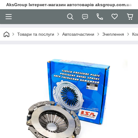
AksGroup Інтернет-магазин автотоварів aksgroup.com.ua
Товари та послуги
Автозапчастини
Зчеплення
Ко