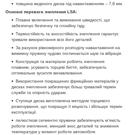
товщина веденого диска під навантаженням – 7,8 мм.
Основні переваги зчеплення LSA:
Плавне включення та вимикання швидкості, що
забезпечує безпечну та спокійну їзду.
Термостійкість та зносостійкість зчеплення гарантує
тривале використання всіх його деталей.
За рахунок рівномірного розподілу навантаження на
вижимну пружину чудово поглинається шум та вібрація.
Конструкція та матеріали роблять зчеплення
плавним, усувають торцеві биття, забезпечують
оптимальне зусилля вичавлювання.
Використання покращених фрикційних матеріалів у
дисках зчеплення забезпечує більш тривалий термін
служби та опірність ударам.
Ступиця диска виготовлена методом торцевого
розкочування, що покращує її міцність і збільшує термін
експлуатації.
пелюсткові сегментні пружини забезпечують м'якість
роботи зчеплення, менший знос деталей та зниження
температури у момент роботи автомобіля.