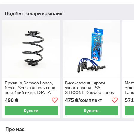
Подібні товари компанії
Пружина Daewoo Lanos,
Високовольтні дроти
Мот
Nexia, Sens зад посилена
запалювання LSA
скло
постійний виток LSA LA
SILICONE Daewoo Lanos
Lano
96273938
8кл LA 45N
9619
490
475
571
₴
₴/комплект
Купити
Купити
Про нас