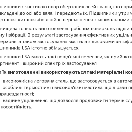
шипники є частиною опор обертових осей і валів, що спри
кладені до осі або вала, і передають їх. Підшипники утри
ртання, хитання або лінійне переміщення з мінімальними в
вищена точність виготовлення робочих поверхонь підшип
у і вібрації. В результаті застосування ефективних ущіль
ерхонь, а також застосування мастила з високими анти
шипників LSA істотно збільшується.
шипники LSA мають такі невід'ємні переваги, як прийнятна
ртимент і широкий спектр їх застосування.
 їх виготовленні використовуються такі матеріали і к
високоякісна легована сталь, що застосовується в автом
особливі термостійкі і високов'язкі мастила, що в рази п
працездатності;
надійне ущільнення, що дозволяє продовжити термін слу
зносостійкість.