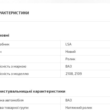
РАКТЕРИСТИКИ
новні
обник
LSA
н
Новий
Ролик
існість з маркою
ВАЗ
існість з моделлю
2108, 2109
ристувальницькі характеристики
ка автомобіля
ВАЗ
ва товарної групи
Натяжний ролик