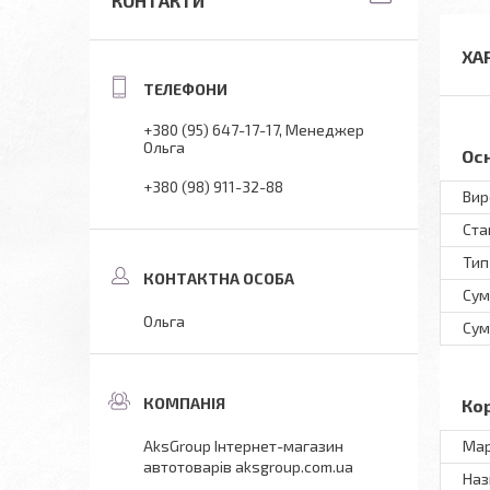
КОНТАКТИ
ХА
+380 (95) 647-17-17
Менеджер
Ольга
Ос
+380 (98) 911-32-88
Вир
Ста
Тип
Сум
Ольга
Сум
Ко
Мар
AksGroup Інтернет-магазин
автотоварів aksgroup.com.ua
Наз