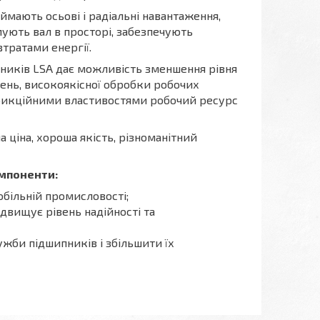
ймають осьові і радіальні навантаження,
мують вал в просторі, забезпечують
тратами енергії.
ників LSA дає можливість зменшення рівня
нень, високоякісної обробки робочих
фрикційними властивостями робочий ресурс
 ціна, хороша якість, різноманітний
омпоненти:
обільній промисловості;
ідвищує рівень надійності та
жби підшипників і збільшити їх