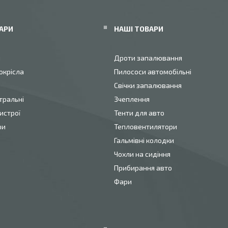
АРИ
НАШІ ТОВАРИ
и
Дроти запалювання
окрісла
Пилососи автомобільні
Свічки запалювання
тральні
Зчеплення
истрої
Тенти для авто
ри
Тепловентилятори
Гальмівні колодки
Чохли на сидіння
Прибирання авто
Фари