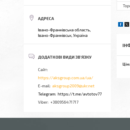
Тор
Івано-Франківська область,
Івано-Франківськ, Україна
ІН
Цін
https://aksgroup.com.ua/ua/
aksgroup2009@ukr.net
https://t.me/avtotov77
+380956471717