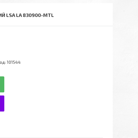
Й LSA LA 830900-MTL
од:
101544