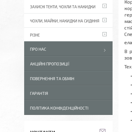
Кор
ЗАХИСНІ ТЕНТИ, ЧОХЛИ ТА НАКИДКИ
кор
ге
мас
ЧОХЛИ, МАЙКИ, НАКИДКИ НА СИДІННЯ
сті
Сп
РІЗНЕ
ела
ПРО НАС
В р
зов
АКЦІЙНІ ПРОПОЗИЦІЇ
Тех
ПОВЕРНЕННЯ ТА ОБМІН
ГАРАНТІЯ
ПОЛІТИКА КОНФІДЕНЦІЙНОСТІ