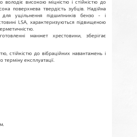
о володіє високою міцністю і стійкістю до
сока поверхнева твердість зубців. Надійна
я для ущільнення підшипників бензо - і
естовині LSA, характеризуються підвищеною
ерметичністю.
готовленні манжет хрестовини, зберігає
ю, стійкістю до вібраційних навантажень і
о терміну експлуатації.
м.