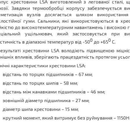
пус хрестовини LSA виготовлений з легованої сталі, щ
озії. Завдяки термообробці корпусу забезпечується ви
рметизація вузлів досягається шляхом використанн
лостійкої гуми. Сальники, які використовуються в хр
йкістю до високотемпературним навантажень і високою г
еціальний ущільнювач, який застосовується при ви
0
0
стичність в діапазоні температур від -50
до +65
С.
езультаті хрестовини LSA володіють підвищеною міцніст
нішніх впливів, зберігають працездатність протягом усьог
нічні характеристики хрестовини LSA:
відстань по торцях підшипників – 67 мм;
відстань по торцях шипів – 58 мм;
відстань між канавками підшипників – 46 мм;
зовнішній діаметр підшипника – 27 мм;
діаметр шипа хрестовини – 15 мм;
крутний момент, який витримує без руйнування – 1150Н