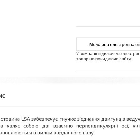
У компанії підключені електро
товар не покидаючи сайту.
стовина LSA забезпечує гнучке з'єднання двигуна з веду
на являє собою дві взаємно перпендикулярні осі, як
ановлюються в вилки карданного валу.