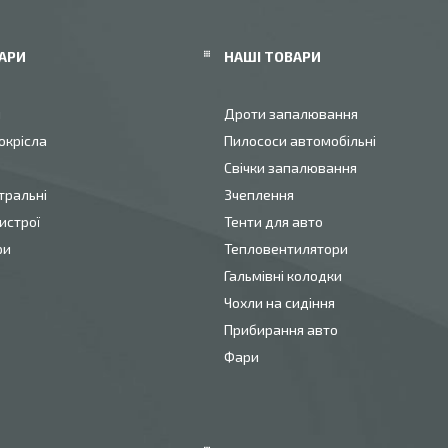
АРИ
НАШІ ТОВАРИ
и
Дроти запалювання
окрісла
Пилососи автомобільні
Свічки запалювання
тральні
Зчеплення
истрої
Тенти для авто
ри
Тепловентилятори
Гальмівні колодки
Чохли на сидіння
Прибирання авто
Фари