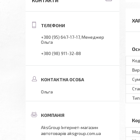
КОНТАКТИ
ХА
+380 (95) 647-17-17
Менеджер
Ольга
Ос
+380 (98) 911-32-88
Код
Вир
Сум
Ста
Ольга
Тип
Ко
AksGroup Інтернет-магазин
Мo
автотоварів aksgroup.com.ua