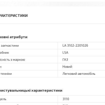
РАКТЕРИСТИКИ
новні атрибути
 запчастини
LA 3102-2201026
обник
LSA
існість з маркою
ГАЗ
н
Новий
 техніки
Легковий автомобіль
ристувальницькі характеристики
дель
3110