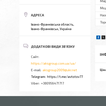
Мар
Мод
Наз
Тор
Івано-Франківська область,
Івано-Франківськ, Україна
ІН
https://aksgroup.com.ua/ua/
Цін
aksgroup2009@ukr.net
https://t.me/avtotov77
+380956471717