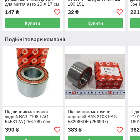
для миття авто 25 Х 17 см
100 151
Joe 
Elegant Maxi EL 100 153
LJL
147
32
221
₴
₴
Купити
Купити
Подібні товари компанії
Підшипник маточини
Підшипник маточини
Під
задній ВАЗ 2108 FAG
передній ВАЗ 2108 FAG
2101
545312A (256706) без
532066DE (256907)
160
стопорних кілець
390
383
362
₴
₴