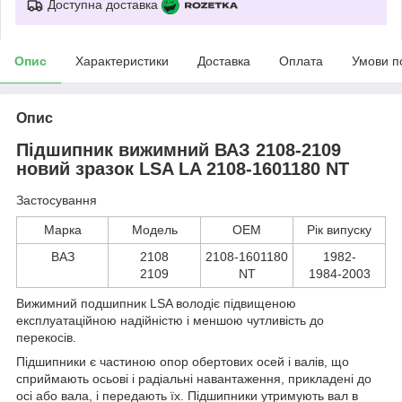
Доступна доставка
Опис
Характеристики
Доставка
Оплата
Умови п
Опис
Підшипник вижимний ВАЗ 2108-2109
новий зразок LSA LA 2108-1601180 NT
Застосування
Марка
Модель
ОЕМ
Рік випуску
ВАЗ
2108
2108-1601180
1982-
2109
NT
1984-2003
Вижимний подшипник LSA володіє підвищеною
експлуатаційною надійністю і меншою чутливість до
перекосів.
Підшипники є частиною опор обертових осей і валів, що
сприймають осьові і радіальні навантаження, прикладені до
осі або вала, і передають їх. Підшипники утримують вал в