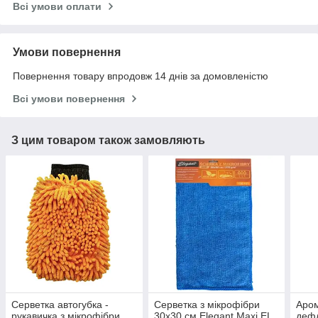
Всі умови оплати
Умови повернення
Повернення товару впродовж 14 днів за домовленістю
Всі умови повернення
З цим товаром також замовляють
Серветка автогубка -
Серветка з мікрофібри
Аром
рукавичка з мікрофібри
30x30 см Elegant Maxi EL
дефл