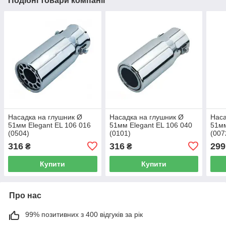
Подібні товари компанії
Насадка на глушник Ø
Насадка на глушник Ø
Наса
51мм Elegant EL 106 016
51мм Elegant EL 106 040
51мм
(0504)
(0101)
(007
316
316
299
₴
₴
Купити
Купити
Про нас
99% позитивних з 400 відгуків за рік