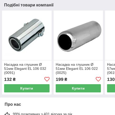
Подібні товари компанії
Насадка на глушник Ø
Насадка на глушник Ø
Наса
51мм Elegant EL 106 032
51мм Elegant EL 106 022
57мм
(0091)
(0025)
(061
132
199
130
₴
₴
Купити
Купити
Про нас
99% позитивних з 401 відгука за рік